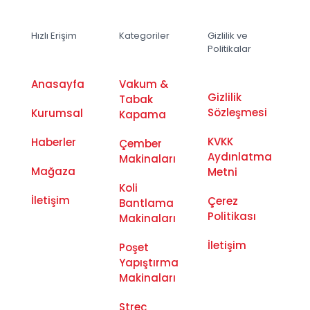
Hızlı Erişim
Kategoriler
Gizlilik ve
Politikalar
Anasayfa
Vakum &
Gizlilik
Tabak
Sözleşmesi
Kurumsal
Kapama
KVKK
Haberler
Çember
Aydınlatma
Makinaları
Mağaza
Metni
Koli
İletişim
Çerez
Bantlama
Politikası
Makinaları
İletişim
Poşet
Yapıştırma
Makinaları
Streç