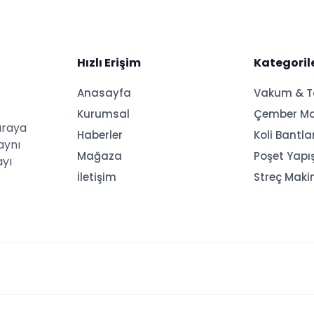
Hızlı Erişim
Kategoril
Anasayfa
Vakum & 
Kurumsal
Çember Ma
araya
Haberler
Koli Bantl
aynı
Mağaza
Poşet Yapı
ayı
İletişim
Streç Maki