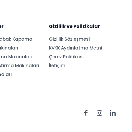
er
Gizlilik ve Politikalar
Tabak Kapama
Gizlilik Sözleşmesi
kinaları
KVKK Aydınlatma Metni
ama Makinaları
Çerez Politikası
ştırma Makinaları
İletişim
naları