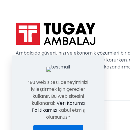
ı
Ambalajda güveni, hızı ve ekonomik çözümleri bir 
getiriyoruz. Ürünlerinizi en doğru şekilde korurken, 
zamanda güçlü ve estetik bir görünüm kazandırm
hedefliyoruz.
“Bu web sitesi, deneyiminizi
iyileştirmek için çerezler
kullanır. Bu web sitesini
kullanarak
Veri Koruma
Politikamızı
kabul etmiş
olursunuz.”