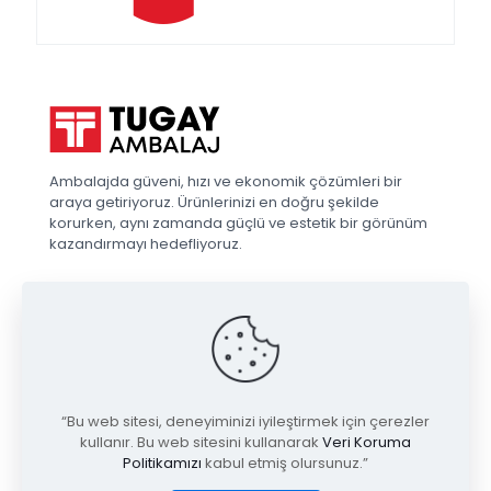
Ambalajda güveni, hızı ve ekonomik çözümleri bir
araya getiriyoruz. Ürünlerinizi en doğru şekilde
korurken, aynı zamanda güçlü ve estetik bir görünüm
kazandırmayı hedefliyoruz.
Hızlı Erişim
Kategoriler
Gizlilik ve
Politikalar
Anasayfa
Vakum &
Gizlilik
Tabak
Kurumsal
Sözleşmesi
Kapama
“Bu web sitesi, deneyiminizi iyileştirmek için çerezler
Haberler
kullanır. Bu web sitesini kullanarak
Veri Koruma
KVKK
Çember
Politikamızı
kabul etmiş olursunuz.”
Mağaza
Aydınlatma
Makinaları