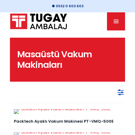
● 0532 0 603 603
Masaüstü Vakum
Makinaları
Packtech Ayaklı Vakum Makinesi PT-VMQ-500E