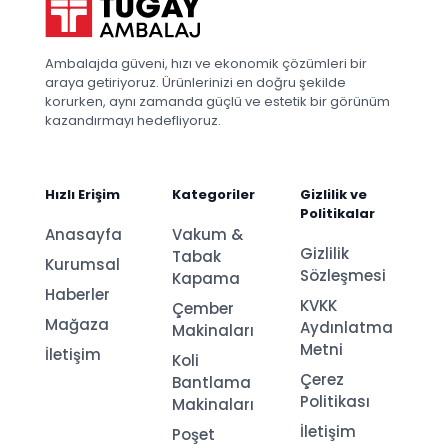
Ambalajda güveni, hızı ve ekonomik çözümleri bir
araya getiriyoruz. Ürünlerinizi en doğru şekilde
korurken, aynı zamanda güçlü ve estetik bir görünüm
kazandırmayı hedefliyoruz.
Hızlı Erişim
Kategoriler
Gizlilik ve
Politikalar
Anasayfa
Vakum &
Gizlilik
Tabak
Kurumsal
Sözleşmesi
Kapama
Haberler
KVKK
Çember
Mağaza
Aydınlatma
Makinaları
Metni
İletişim
Koli
Çerez
Bantlama
Politikası
Makinaları
İletişim
Poşet