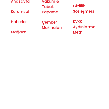
Anasayfa
Vakum &
Gizlilik
Tabak
Sözleşmesi
Kurumsal
Kapama
KVKK
Haberler
Çember
Aydınlatma
Makinaları
Mağaza
Metni
Koli
İletişim
Çerez
Bantlama
Politikası
Makinaları
İletişim
Poşet
Yapıştırma
Makinaları
Streç
Makinaları