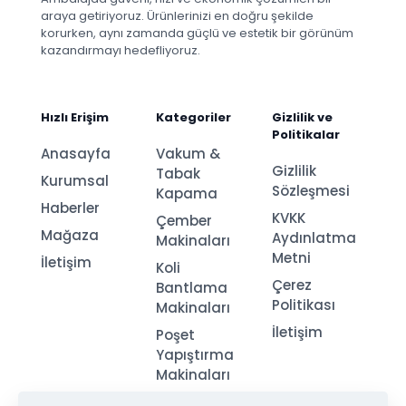
araya getiriyoruz. Ürünlerinizi en doğru şekilde
korurken, aynı zamanda güçlü ve estetik bir görünüm
kazandırmayı hedefliyoruz.
Hızlı Erişim
Kategoriler
Gizlilik ve
Politikalar
Anasayfa
Vakum &
Gizlilik
Tabak
Kurumsal
Sözleşmesi
Kapama
Haberler
KVKK
Çember
Mağaza
Aydınlatma
Makinaları
Metni
İletişim
Koli
Çerez
Bantlama
Politikası
Makinaları
İletişim
Poşet
Yapıştırma
Makinaları
Streç