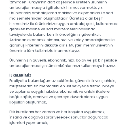
İzmir’den Türkiye’nin dört köşesinde üretilen ürünlerin
ambalajlanmasıyla ilgili olarak hizmet vermekteyiz.
Ürünlerimiz; ambalajlama makine ve ekipmanları ile sarf
malzemelerinden oluşmaktadır. Ücretsiz olan keşif
hizmetimiz ile ürünlerinize uygun ambalaj şekli, kullanılması
gereken makine ve sarf malzemeleri hakkında
tavsiyelerde bulunurken ilk önceliğimiz güvenliktir.
Ardından ekonomik olması, hızlı ve kolay ambalajlama ile
görünüş kriterlerini dikkate alırız. Müşteri memnuniyetinin
önemine tüm kalbimizle inanmaktayız.
Ürünlerinizin güvenli, ekonomik, hızlı, kolay ve şık bir şekilde
ambalajlanması için tüm imkânlarımızı kullanmaya hazırız.
İLKELERİMİZ
Faaliyette bulunduğumuz sektörde; güvenilirlik ve iş ahlakı,
müşterilerimizin menfaatini en üst seviyede tutma, bireye
ve topluma saygılı, hukuka, ekonomik ve ahlaki ilkelere
bağlı, sağlık, emniyet ve çevreye duyarlı olarak uygun
koşulları oluşturmak,
Etik kurallarını her zaman ve her koşulda uygulamak,
İnsana ve doğaya zarar verecek sonuçlar doğuracak
işlemleri yapmamak,