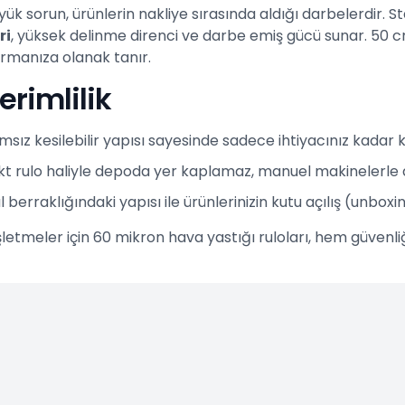
ük sorun, ürünlerin nakliye sırasında aldığı darbelerdir. S
ri
, yüksek delinme direnci ve darbe emiş gücü sunar. 50 c
sarmanıza olanak tanır.
erimlilik
ız kesilebilir yapısı sayesinde sadece ihtiyacınız kadar ku
rulo haliyle depoda yer kaplamaz, manuel makinelerle anın
l berraklığındaki yapısı ile ürünlerinizin kutu açılış (unboxin
letmeler için 60 mikron hava yastığı ruloları, hem güvenli