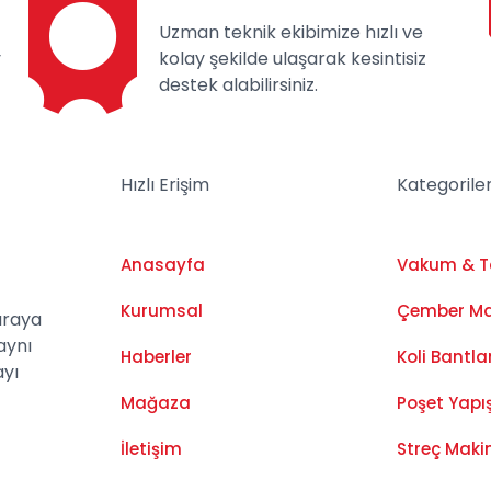
Uzman teknik ekibimize hızlı ve
y
kolay şekilde ulaşarak kesintisiz
destek alabilirsiniz.
Hızlı Erişim
Kategorile
Anasayfa
Vakum & 
Kurumsal
Çember Ma
araya
aynı
Haberler
Koli Bantl
ayı
Mağaza
Poşet Yapı
İletişim
Streç Maki