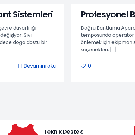
Bant Sistemleri
Profesyonel B
evre duyarlılığı
Doğru Bantlama Aparatı
eğişiyor. Sıvı
temposunda operatör y
sadece doğa dostu bir
önlemek için ekipman se
seçenekleri,
[…]
Devamını oku
0
Teknik Destek