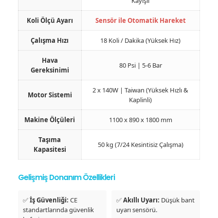
Kayışlı
Koli Ölçü Ayarı
Sensör ile Otomatik Hareket
Çalışma Hızı
18 Koli / Dakika (Yüksek Hız)
Hava
80 Psi | 5-6 Bar
Gereksinimi
2 x 140W | Taiwan (Yüksek Hızlı &
Motor Sistemi
Kaplinli)
Makine Ölçüleri
1100 x 890 x 1800 mm
Taşıma
50 kg (7/24 Kesintisiz Çalışma)
Kapasitesi
Gelişmiş Donanım Özellikleri
✅
İş Güvenliği:
CE
✅
Akıllı Uyarı:
Düşük bant
standartlarında güvenlik
uyarı sensörü.