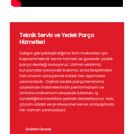
Teknik Servis ve Yedek Parça
Hizmetleri
Satışını gerçekleştirdiğimiz tüm makineler için
kapsamlı teknik servis hizmeti ve güvenilir yedek
parça desteği sunuyoruz. Uzman ekibimiz,
kurulumdan periyodik bakıma, arıza tespitinden
hızlı onarım süreçlerine kadar her aşamada
yanınızdadır. Orijinal yedek parça teminimiz
sayesinde makinelerinizin performansını ve
ömrünü maksimum seviyede tutarken, iş
sürekliliğinizi kesintisiz şekilde destekliyoruz. Hızlı,
çözüm odaklı ve profesyonel servis anlayışımızla
her zaman yanınızdayız.
Ürünleri İncele