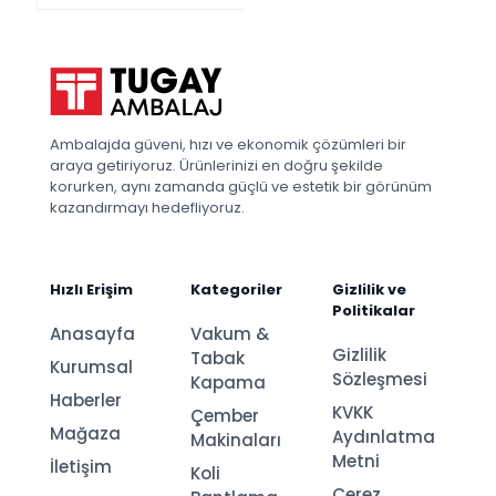
Ambalajda güveni, hızı ve ekonomik çözümleri bir
araya getiriyoruz. Ürünlerinizi en doğru şekilde
korurken, aynı zamanda güçlü ve estetik bir görünüm
kazandırmayı hedefliyoruz.
Hızlı Erişim
Kategoriler
Gizlilik ve
Politikalar
Anasayfa
Vakum &
Gizlilik
Tabak
Kurumsal
Sözleşmesi
Kapama
Haberler
KVKK
Çember
Mağaza
Aydınlatma
Makinaları
Metni
İletişim
Koli
Çerez