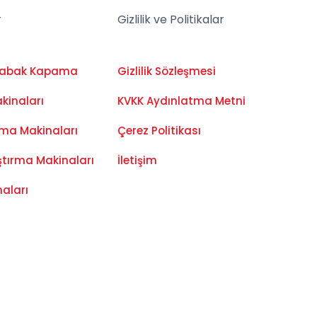
r
Gizlilik ve Politikalar
Tabak Kapama
Gizlilik Sözleşmesi
kinaları
KVKK Aydınlatma Metni
ama Makinaları
Çerez Politikası
ştırma Makinaları
İletişim
naları