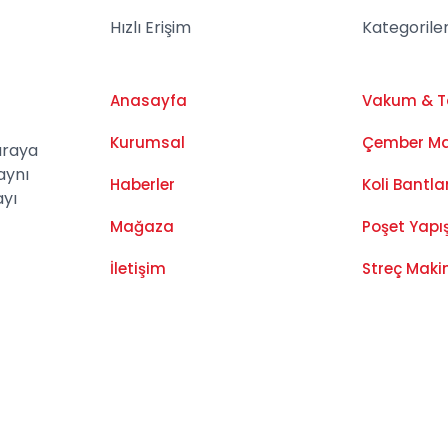
Hızlı Erişim
Kategorile
Anasayfa
Vakum & 
Kurumsal
Çember Ma
araya
aynı
Haberler
Koli Bantl
ayı
Mağaza
Poşet Yapı
İletişim
Streç Maki