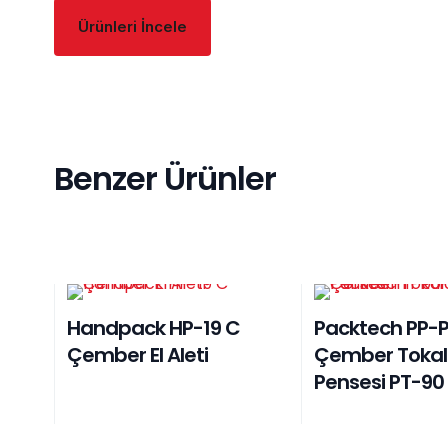
Ürünleri İncele
Benzer Ürünler
Handpack HP-19 C
Packtech PP-
Çember El Aleti
Çember Toka
Pensesi PT-90