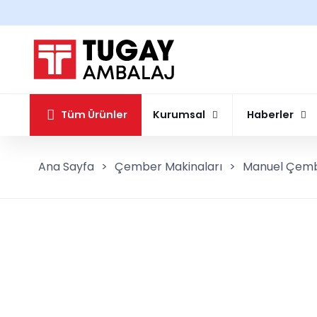
Tüm Ürünler
Kurumsal
Haberler
Ana Sayfa
>
Çember Makinaları
>
Manuel Çemb