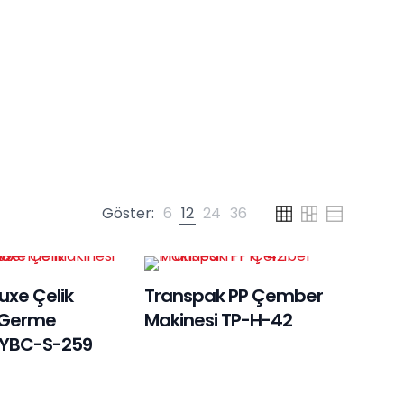
Göster:
6
12
24
36
uxe Çelik
Transpak PP Çember
Germe
Makinesi TP-H-42
 YBC-S-259