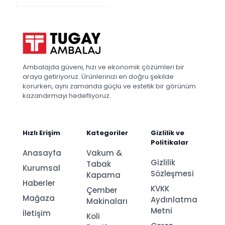
Ambalajda güveni, hızı ve ekonomik çözümleri bir
araya getiriyoruz. Ürünlerinizi en doğru şekilde
korurken, aynı zamanda güçlü ve estetik bir görünüm
kazandırmayı hedefliyoruz.
Hızlı Erişim
Kategoriler
Gizlilik ve
Politikalar
Anasayfa
Vakum &
Gizlilik
Tabak
Kurumsal
Sözleşmesi
Kapama
Haberler
KVKK
Çember
Mağaza
Aydınlatma
Makinaları
Metni
İletişim
Koli