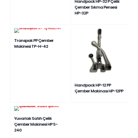
Handpack HP-32 P Çelik
Çember Sıkma Pensesi
HP-32P
Transpak PP Çember
Makinesi TP-H-42
Handpack HP-12 PP
Çember Makinası HP-12PP
Yuvarlak Satıh Çelik
Çember Makinesi HP S-
240