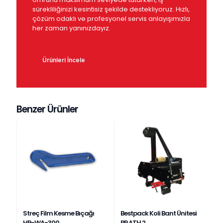
sürekliliğinizi kesintisiz şekilde destekliyoruz. Hızlı,
çözüm odaklı ve profesyonel servis anlayışımızla
her zaman yanınızdayız.
Ürünleri İncele
Benzer Ürünler
Streç Film Kesme Bıçağı
Bestpack Koli Bant Ünitesi
HP-WA-300
BP ATH 2