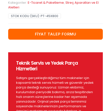
Kategoriler:
E-Ticaret & Paketleme
,
Streç Aparatları ve El
Aletleri
STOK KODU (SKU):
PT-45X800
FİYAT TALEP FORMU
Teknik Servis ve Yedek Parça
Hizmetleri
Satışını gerçekleştirdiğimiz tüm makineler için
kapsamlı teknik servis hizmeti ve güvenilir yedek
parça desteği sunuyoruz. Uzman ekibimiz,
kurulumdan periyodik bakıma, arıza tespitinden
hızlı onarım süreçlerine kadar her aşamada
yanınızdadır. Orijinal yedek parça teminimiz
sayesinde makinelerinizin performansını ve
ömrünü maksimum seviyede tutarken, iş