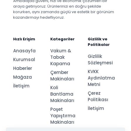
Ambalajda güveni, hızı ve ekonomik çözümleri bir
araya getiriyoruz. Ürünlerinizi en doğru şekilde
korurken, aynı zamanda güçlü ve estetik bir görünüm
kazandırmayı hedefliyoruz.
Hızlı Erişim
Kategoriler
Gizlilik ve
Politikalar
Anasayfa
Vakum &
Gizlilik
Tabak
Kurumsal
Sözleşmesi
Kapama
Haberler
KVKK
Çember
Mağaza
Aydınlatma
Makinaları
Metni
İletişim
Koli
Çerez
Bantlama
Politikası
Makinaları
İletişim
Poşet
Yapıştırma
Makinaları
Streç