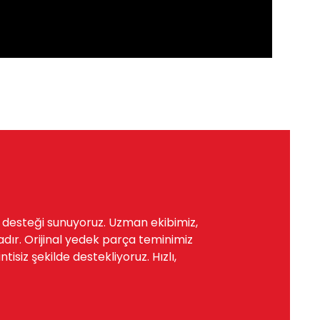
a desteği sunuyoruz. Uzman ekibimiz,
dır. Orijinal yedek parça teminimiz
siz şekilde destekliyoruz. Hızlı,