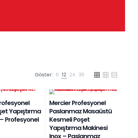
Göster:
6
12
24
36
rofesyonel
Mercier Profesyonel
şet Yapıştırma
Paslanmaz Masaüstü
– Profesyonel
Kesmeli Poşet
Yapıştırma Makinesi
Inox – Paslanmaz