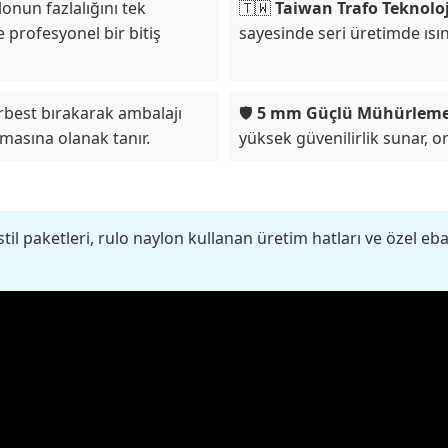
nun fazlalığını tek
🇹🇼
Taiwan Trafo Teknoloj
 profesyonel bir bitiş
sayesinde seri üretimde ıs
erbest bırakarak ambalajı
🛡️
5 mm Güçlü Mühürleme
masına olanak tanır.
yüksek güvenilirlik sunar, o
l paketleri, rulo naylon kullanan üretim hatları ve özel ebatl