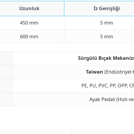
Uzunluk
İz Genişliği
450 mm
5 mm
600 mm
5 mm
Sürgülü Bıçak Mekani
Taiwan
(Endüstriyel K
PE, PU, PVC, PP, OPP, 
Ayak Pedalı (Hızlı v