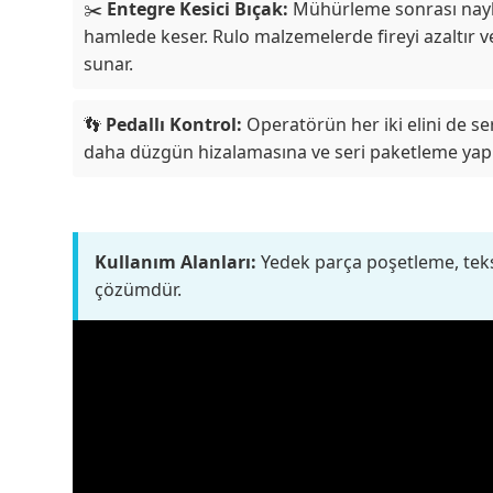
✂️
Entegre Kesici Bıçak:
Mühürleme sonrası naylo
hamlede keser. Rulo malzemelerde fireyi azaltır ve
sunar.
👣
Pedallı Kontrol:
Operatörün her iki elini de s
daha düzgün hizalamasına ve seri paketleme yap
Kullanım Alanları:
Yedek parça poşetleme, teksti
çözümdür.