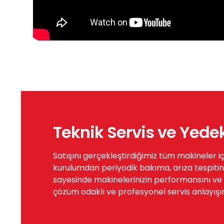
Teknik Servis ve Yede
Satışını gerçekleştirdiğimiz tüm makineler i
kurulumdan periyodik bakıma, arıza tespitin
sayesinde makinelerinizin performansını ve öm
çözüm odaklı ve profesyonel servis anlayışı