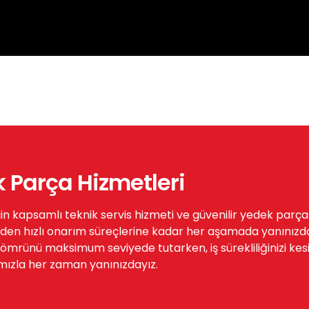
k Parça Hizmetleri
çin kapsamlı teknik servis hizmeti ve güvenilir yedek parç
den hızlı onarım süreçlerine kadar her aşamada yanınızda
rünü maksimum seviyede tutarken, iş sürekliliğinizi kesinti
mızla her zaman yanınızdayız.