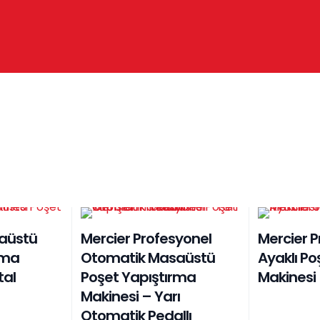
aüstü
Mercier Profesyonel
Mercier P
rma
Otomatik Masaüstü
Ayaklı Po
tal
Poşet Yapıştırma
Makinesi 
Makinesi – Yarı
Otomatik Pedallı