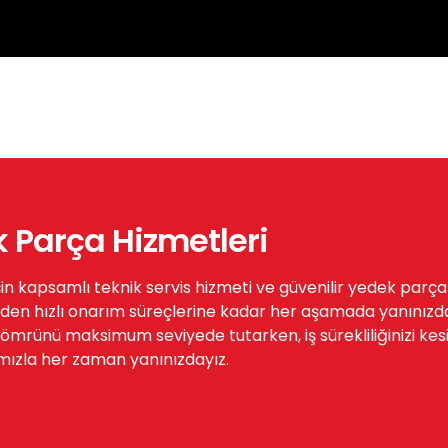
k Parça Hizmetleri
çin kapsamlı teknik servis hizmeti ve güvenilir yedek parç
den hızlı onarım süreçlerine kadar her aşamada yanınızda
rünü maksimum seviyede tutarken, iş sürekliliğinizi kesinti
mızla her zaman yanınızdayız.