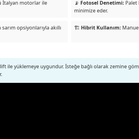
İtalyan motorlar ile
📡
Fotosel Denetimi:
Palet
minimize eder.
sarım opsiyonlarıyla akıllı
🏗️
Hibrit Kullanım:
Manuel 
lift ile yüklemeye uygundur. İsteğe bağlı olarak zemine gö
r.