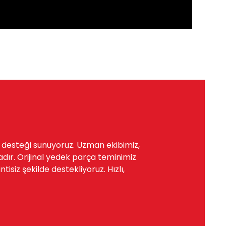
a desteği sunuyoruz. Uzman ekibimiz,
dır. Orijinal yedek parça teminimiz
siz şekilde destekliyoruz. Hızlı,