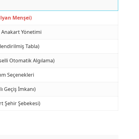
alyan Menşei)
 Anakart Yönetimi
endirilmiş Tabla)
lli Otomatik Algılama)
mm Seçenekleri
zlı Geçiş İmkanı)
t Şehir Şebekesi)