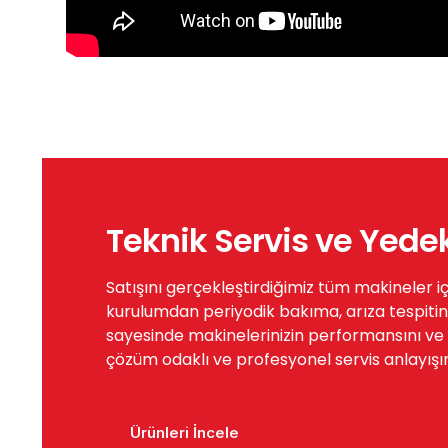
Teknik Servis ve Yede
Satışını gerçekleştirdiğimiz tüm makineler i
kurulumdan periyodik bakıma, arıza tespitin
sayesinde makinelerinizin performansını ve öm
çözüm odaklı ve profesyonel servis anlayışı
Ürünleri İncele