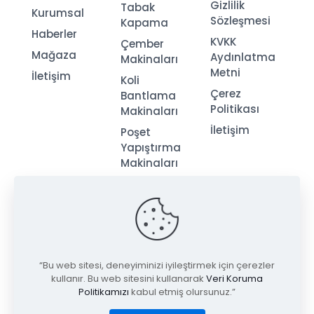
Gizlilik
Tabak
Kurumsal
Sözleşmesi
Kapama
Haberler
KVKK
Çember
Mağaza
Aydınlatma
Makinaları
Metni
İletişim
Koli
Çerez
Bantlama
Politikası
Makinaları
İletişim
Poşet
Yapıştırma
Makinaları
Streç
Makinaları
“Bu web sitesi, deneyiminizi iyileştirmek için çerezler
kullanır. Bu web sitesini kullanarak
Veri Koruma
Politikamızı
kabul etmiş olursunuz.”
© 2026
Tugay Ambalaj
| Tüm Hakları Saklıdır.