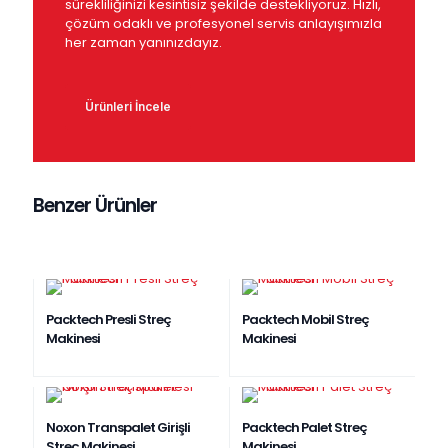
sürekliliğinizi kesintisiz şekilde destekliyoruz. Hızlı,
çözüm odaklı ve profesyonel servis anlayışımızla
her zaman yanınızdayız.
Ürünleri İncele
Benzer Ürünler
Packtech Presli Streç
Packtech Mobil Streç
Makinesi
Makinesi
Noxon Transpalet Girişli
Packtech Palet Streç
Streç Makinesi
Makinesi