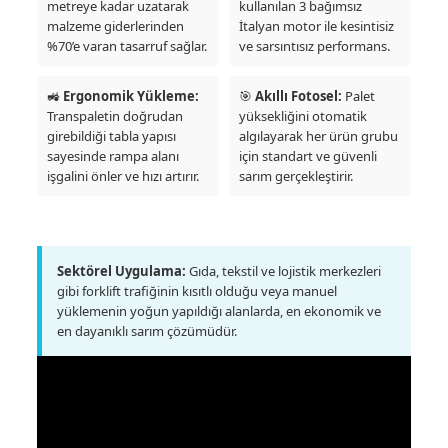
metreye kadar uzatarak
kullanılan 3 bağımsız
malzeme giderlerinden
İtalyan motor ile kesintisiz
%70’e varan tasarruf sağlar.
ve sarsıntısız performans.
🚜
Ergonomik Yükleme:
🎯
Akıllı Fotosel:
Palet
Transpaletin doğrudan
yüksekliğini otomatik
girebildiği tabla yapısı
algılayarak her ürün grubu
sayesinde rampa alanı
için standart ve güvenli
işgalini önler ve hızı artırır.
sarım gerçekleştirir.
Sektörel Uygulama:
Gıda, tekstil ve lojistik merkezleri
gibi forklift trafiğinin kısıtlı olduğu veya manuel
yüklemenin yoğun yapıldığı alanlarda, en ekonomik ve
en dayanıklı sarım çözümüdür.