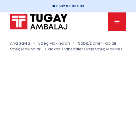
● 0532 0 603 603
Ana Sayfa
>
Streç Makinaları
>
Sabit/Döner Tablalı
Streç Makinaları
>
Noxon Transpalet Girişli Streç Makinesi