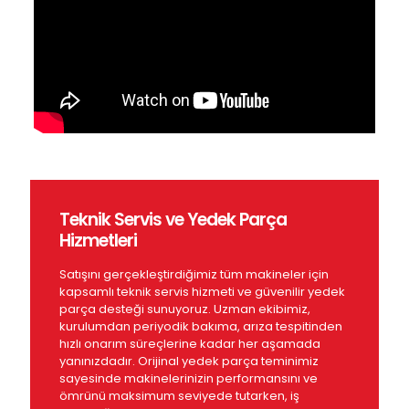
Teknik Servis ve Yedek Parça
Hizmetleri
Satışını gerçekleştirdiğimiz tüm makineler için
kapsamlı teknik servis hizmeti ve güvenilir yedek
parça desteği sunuyoruz. Uzman ekibimiz,
kurulumdan periyodik bakıma, arıza tespitinden
hızlı onarım süreçlerine kadar her aşamada
yanınızdadır. Orijinal yedek parça teminimiz
sayesinde makinelerinizin performansını ve
ömrünü maksimum seviyede tutarken, iş