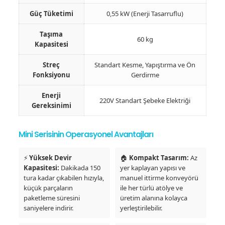
Güç Tüketimi
0,55 kW (Enerji Tasarruflu)
Taşıma
60 kg
Kapasitesi
Streç
Standart Kesme, Yapıştırma ve Ön
Fonksiyonu
Gerdirme
Enerji
220V Standart Şebeke Elektriği
Gereksinimi
Mini Serisinin Operasyonel Avantajları
⚡
Yüksek Devir
🏠
Kompakt Tasarım:
Az
Kapasitesi:
Dakikada 150
yer kaplayan yapısı ve
tura kadar çıkabilen hızıyla,
manuel ittirme konveyörü
küçük parçaların
ile her türlü atölye ve
paketleme süresini
üretim alanına kolayca
saniyelere indirir.
yerleştirilebilir.