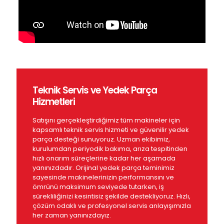
Teknik Servis ve Yedek Parça
Hizmetleri
Satışını gerçekleştirdiğimiz tüm makineler için
kapsamlı teknik servis hizmeti ve güvenilir yedek
parça desteği sunuyoruz. Uzman ekibimiz,
kurulumdan periyodik bakıma, arıza tespitinden
hızlı onarım süreçlerine kadar her aşamada
yanınızdadır. Orijinal yedek parça teminimiz
sayesinde makinelerinizin performansını ve
ömrünü maksimum seviyede tutarken, iş
sürekliliğinizi kesintisiz şekilde destekliyoruz. Hızlı,
çözüm odaklı ve profesyonel servis anlayışımızla
her zaman yanınızdayız.