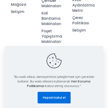
Çember
Mağaza
Aydınlatma
Makinaları
Metni
İletişim
Koli
Çerez
Bantlama
Politikası
Makinaları
İletişim
Poşet
Yapıştırma
Makinaları
Streç
Makinaları
“Bu web sitesi, deneyiminizi iyileştirmek için çerezler
kullanır. Bu web sitesini kullanarak
Veri Koruma
Politikamızı
kabul etmiş olursunuz.”
© 2026
Tugay Ambalaj
| Tüm Hakları Saklıdır.
Hepsini kabul et