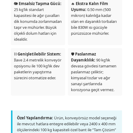
🐘
Emsalsiz Taşıma Gücü:
🔥
Ekstra Kalın Film
25 kg’lık standart
Uyumu:
0.50 mm (500
kapasitesi ile ağır çuvalları
mikron) kalınlığa kadar
dik konumda zorlanmadan
olan en dayanıklı torbaları
taşır ve mühürler. Büyük
bile 830W ısı gücüyle
ölçekli dolum hatları için
pürüzsüzce mühürler.
idealdir.
⛓️
Genişletilebilir Sistem:
🛡️
Paslanmaz
İlave 2.4 metrelik konveyör
Dayanıklılık:
90 kg’lık
opsiyonu ile 100 kg’lık dev
devasa gövdesi tamamen
paketlerin yapıştırma
paslanmaz çeliktir;
sürecini otomatize eder.
kimyasal tozlar ve ağır
sanayi şartlarında
korozyona geçit vermez.
Özel Yapılandırma:
Ürün, konveyörsüz model seçeneği
ile mevcut hatlara entegre edilebilir veya 2400 x 400 mm
ölçülerindeki 100 kg kapasiteli özel bant ile “Tam Çözüm”