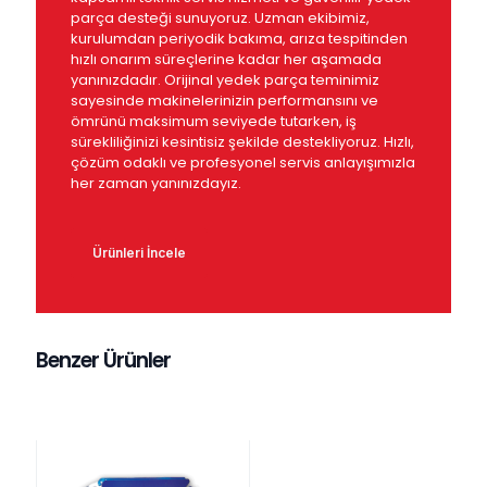
parça desteği sunuyoruz. Uzman ekibimiz,
kurulumdan periyodik bakıma, arıza tespitinden
hızlı onarım süreçlerine kadar her aşamada
yanınızdadır. Orijinal yedek parça teminimiz
sayesinde makinelerinizin performansını ve
ömrünü maksimum seviyede tutarken, iş
sürekliliğinizi kesintisiz şekilde destekliyoruz. Hızlı,
çözüm odaklı ve profesyonel servis anlayışımızla
her zaman yanınızdayız.
Ürünleri İncele
Benzer Ürünler