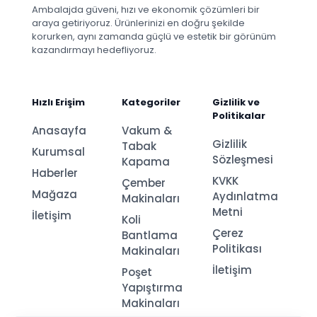
Ambalajda güveni, hızı ve ekonomik çözümleri bir
araya getiriyoruz. Ürünlerinizi en doğru şekilde
korurken, aynı zamanda güçlü ve estetik bir görünüm
kazandırmayı hedefliyoruz.
Hızlı Erişim
Kategoriler
Gizlilik ve
Politikalar
Anasayfa
Vakum &
Gizlilik
Tabak
Kurumsal
Sözleşmesi
Kapama
Haberler
KVKK
Çember
Mağaza
Aydınlatma
Makinaları
Metni
İletişim
Koli
Çerez
Bantlama
Politikası
Makinaları
İletişim
Poşet
Yapıştırma
Makinaları