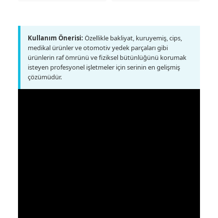
Kullanım Önerisi:
Özellikle bakliyat, kuruyemiş, cips,
medikal ürünler ve otomotiv yedek parçaları gibi
ürünlerin raf ömrünü ve fiziksel bütünlüğünü korumak
isteyen profesyonel işletmeler için serinin en gelişmiş
çözümüdür.