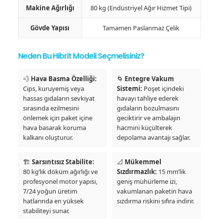
Makine Ağırlığı
80 kg (Endüstriyel Ağır Hizmet Tipi)
Gövde Yapısı
Tamamen Paslanmaz Çelik
Neden Bu Hibrit Modeli Seçmelisiniz?
💨
Hava Basma Özelliği:
🌀
Entegre Vakum
Cips, kuruyemiş veya
Sistemi:
Poşet içindeki
hassas gıdaların sevkiyat
havayı tahliye ederek
sırasında ezilmesini
gıdaların bozulmasını
önlemek için paket içine
geciktirir ve ambalajın
hava basarak koruma
hacmini küçülterek
kalkanı oluşturur.
depolama avantajı sağlar.
🏗️
Sarsıntısız Stabilite:
📐
Mükemmel
80 kg’lık döküm ağırlığı ve
Sızdırmazlık:
15 mm’lik
profesyonel motor yapısı,
geniş mühürleme izi,
7/24 yoğun üretim
vakumlanan paketin hava
hatlarında en yüksek
sızdırma riskini sıfıra indirir.
stabiliteyi sunar.