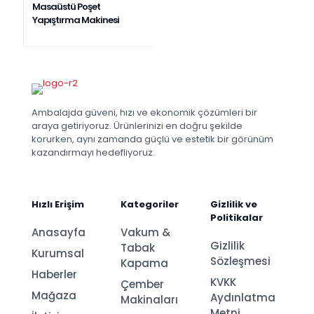
Masaüstü Poşet
Yapıştırma Makinesi
Ambalajda güveni, hızı ve ekonomik çözümleri bir
araya getiriyoruz. Ürünlerinizi en doğru şekilde
korurken, aynı zamanda güçlü ve estetik bir görünüm
kazandırmayı hedefliyoruz.
Hızlı Erişim
Kategoriler
Gizlilik ve
Politikalar
Anasayfa
Vakum &
Gizlilik
Tabak
Kurumsal
Sözleşmesi
Kapama
Haberler
KVKK
Çember
Mağaza
Aydınlatma
Makinaları
Metni