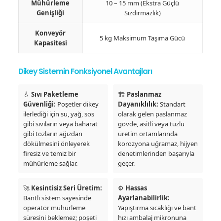
Mühürleme
10 – 15 mm (Ekstra Güçlü
Genişliği
Sızdırmazlık)
Konveyör
5 kg Maksimum Taşıma Gücü
Kapasitesi
Dikey Sistemin Fonksiyonel Avantajları
💧
Sıvı Paketleme
🏗️
Paslanmaz
Güvenliği:
Poşetler dikey
Dayanıklılık:
Standart
ilerlediği için su, yağ, sos
olarak gelen paslanmaz
gibi sıvıların veya baharat
gövde, asitli veya tuzlu
gibi tozların ağızdan
üretim ortamlarında
dökülmesini önleyerek
korozyona uğramaz, hijyen
firesiz ve temiz bir
denetimlerinden başarıyla
mühürleme sağlar.
geçer.
🚀
Kesintisiz Seri Üretim:
⚙️
Hassas
Bantlı sistem sayesinde
Ayarlanabilirlik:
operatör mühürleme
Yapıştırma sıcaklığı ve bant
süresini beklemez; poşeti
hızı ambalaj mikronuna