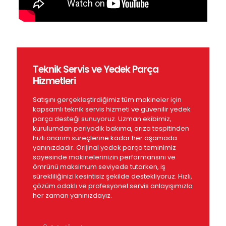
Teknik Servis ve Yedek Parça
Hizmetleri
Satışını gerçekleştirdiğimiz tüm makineler için
kapsamlı teknik servis hizmeti ve güvenilir yedek
parça desteği sunuyoruz. Uzman ekibimiz,
kurulumdan periyodik bakıma, arıza tespitinden
hızlı onarım süreçlerine kadar her aşamada
yanınızdadır. Orijinal yedek parça teminimiz
sayesinde makinelerinizin performansını ve
ömrünü maksimum seviyede tutarken, iş
sürekliliğinizi kesintisiz şekilde destekliyoruz. Hızlı,
çözüm odaklı ve profesyonel servis anlayışımızla
her zaman yanınızdayız.