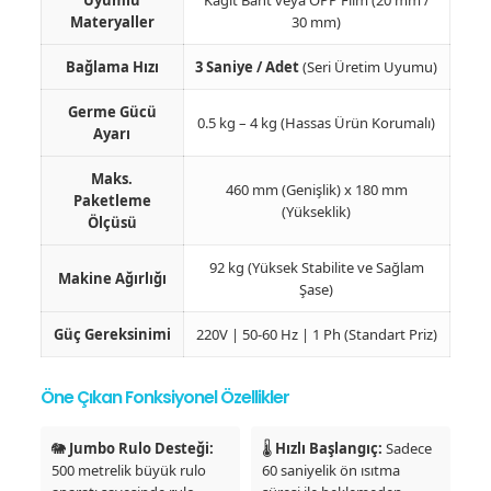
Uyumlu
Kağıt Bant veya OPP Film (20 mm /
Materyaller
30 mm)
Bağlama Hızı
3 Saniye / Adet
(Seri Üretim Uyumu)
Germe Gücü
0.5 kg – 4 kg (Hassas Ürün Korumalı)
Ayarı
Maks.
460 mm (Genişlik) x 180 mm
Paketleme
(Yükseklik)
Ölçüsü
92 kg (Yüksek Stabilite ve Sağlam
Makine Ağırlığı
Şase)
Güç Gereksinimi
220V | 50-60 Hz | 1 Ph (Standart Priz)
Öne Çıkan Fonksiyonel Özellikler
🐘
Jumbo Rulo Desteği:
🌡️
Hızlı Başlangıç:
Sadece
500 metrelik büyük rulo
60 saniyelik ön ısıtma