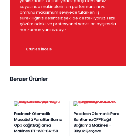
yanınızdadır. Orijinal yedek parça teminimiz
sayesinde makinelerinizin performansını ve
ömrünü maksimum seviyede tutarken, iş
sürekliliğinizi kesintisiz şekilde destekliyoruz. Hızlı,
çözüm odaklı ve profesyonel servis anlayışımızla
her zaman yanınızdayız.
Ürünleri İncele
Benzer Ürünler
Packtech Otomatik
Packtech Otomatik Para
Masaüstü Para Bantlama
Bantlama OPP Kağıt
Opp Kağıt Bağlama
Bağlama Makinesi –
Makinesi PT-WK-04-50
Büyük Çerçeve