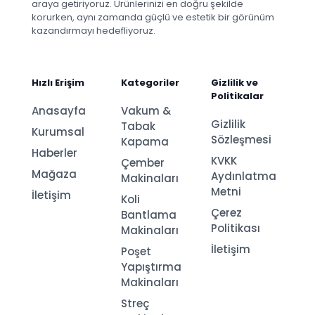
araya getiriyoruz. Ürünlerinizi en doğru şekilde
korurken, aynı zamanda güçlü ve estetik bir görünüm
kazandırmayı hedefliyoruz.
Hızlı Erişim
Kategoriler
Gizlilik ve
Politikalar
Anasayfa
Vakum &
Gizlilik
Tabak
Kurumsal
Sözleşmesi
Kapama
Haberler
KVKK
Çember
Mağaza
Aydınlatma
Makinaları
Metni
İletişim
Koli
Çerez
Bantlama
Politikası
Makinaları
İletişim
Poşet
Yapıştırma
Makinaları
Streç