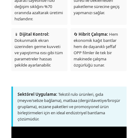
aparatı sayesinde rulo
süresi ile beklemeden
değişim sıklığını %70
paketleme sürecine geçiş
oranında azaltarak üretimi
yapmanızı sağlar.
hızlandırır.
📱
Dijital Kontrol:
🔄
Hibrit Çalışma:
Hem
Dokunmatik ekran
ekonomik kağıt bantlar
üzerinden germe kuvveti
hem de dayanıklı şeffaf
ve yapıştırma ısısı gibi tüm
OPP filmler ile tek bir
parametreler hassas
makinede çalışma
şekilde ayarlanabilir.
özgürlüğü sunar.
Sektörel Uygulama:
Tekstil rulo ürünleri, gıda
(meyve/sebze bağlama), matbaa (dergi/davetiye/broşür
gruplama), eczane paketleri ve promosyonel ürün
birleştirmeleri için en ideal endüstriyel bantlama
çözümüdür.