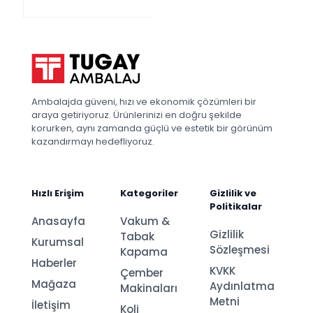
Ambalajda güveni, hızı ve ekonomik çözümleri bir
araya getiriyoruz. Ürünlerinizi en doğru şekilde
korurken, aynı zamanda güçlü ve estetik bir görünüm
kazandırmayı hedefliyoruz.
Hızlı Erişim
Kategoriler
Gizlilik ve
Politikalar
Anasayfa
Vakum &
Gizlilik
Tabak
Kurumsal
Sözleşmesi
Kapama
Haberler
KVKK
Çember
Mağaza
Aydınlatma
Makinaları
Metni
İletişim
Koli