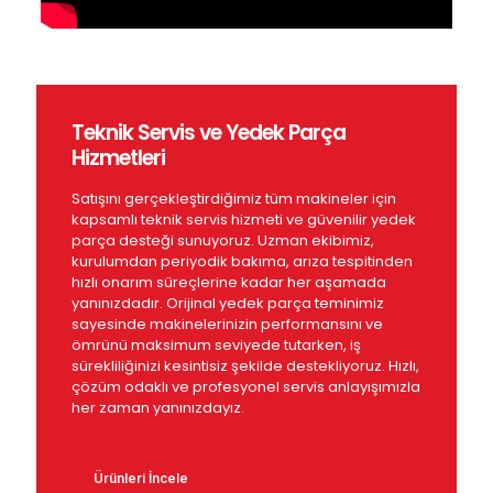
Teknik Servis ve Yedek Parça
Hizmetleri
Satışını gerçekleştirdiğimiz tüm makineler için
kapsamlı teknik servis hizmeti ve güvenilir yedek
parça desteği sunuyoruz. Uzman ekibimiz,
kurulumdan periyodik bakıma, arıza tespitinden
hızlı onarım süreçlerine kadar her aşamada
yanınızdadır. Orijinal yedek parça teminimiz
sayesinde makinelerinizin performansını ve
ömrünü maksimum seviyede tutarken, iş
sürekliliğinizi kesintisiz şekilde destekliyoruz. Hızlı,
çözüm odaklı ve profesyonel servis anlayışımızla
her zaman yanınızdayız.
Ürünleri İncele