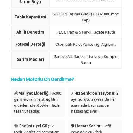
Sarım Boyu
2000 Kg Taşıma Gücü (1500-1800 mm
Tabla Kapasitesi
Çap)
Akıllı Denetim
PLC Ekran & 5 Farklı Reçete Kaydı
Fotosel Desteği
Otomatik Palet Yüksekliği Algılama
Sadece Alt, Sadece Üst veya Komple
Sarım Modları
Sarım
Neden Motorlu Ön Gerdirme?
💰
Maliyet Liderliği:
%300
⚡
Hız Senkronizasyonu:
3
germe oranı ile streç film
ayrı sürücü sayesinde her
giderlerinde %50’den fazla
aşamada bağımsız ve
tasarruf sağlar.
hassas hız ayarı.
🏗️
Endüstriyel Güç:
2
🛡️
Hassas Sarım:
Hafif
tonluk paletleri sarsıntısız
veya ağır yük fark