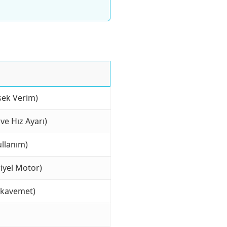
sek Verim)
 ve Hız Ayarı)
llanım)
iyel Motor)
ukavemet)