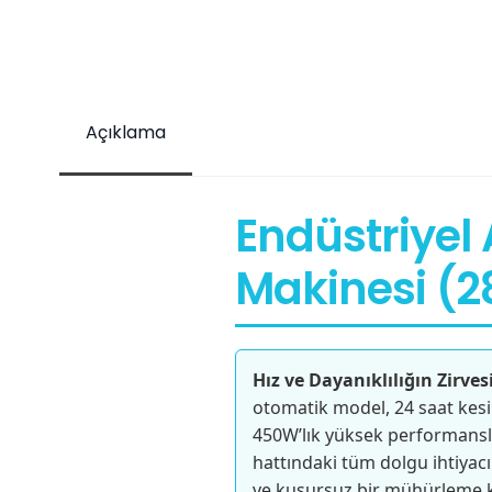
Açıklama
Endüstriyel 
Makinesi (
Hız ve Dayanıklılığın Zirvesi
otomatik model, 24 saat kesin
450W’lık yüksek performanslı 
hattındaki tüm dolgu ihtiyacın
ve kusursuz bir mühürleme ka