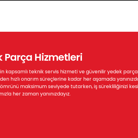
k Parça Hizmetleri
çin kapsamlı teknik servis hizmeti ve güvenilir yedek parç
den hızlı onarım süreçlerine kadar her aşamada yanınızda
rünü maksimum seviyede tutarken, iş sürekliliğinizi kesinti
mızla her zaman yanınızdayız.