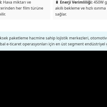
i:
Hava miktarı ve
🔋
Enerji Verimliliği:
450W g
 üzerinden her film türüne
akıllı bekleme ve hızlı ısınma
lir.
sağlar.
sek paketleme hacmine sahip lojistik merkezleri, otomotiv 
bal e-ticaret operasyonları için en üst segment endüstriyel