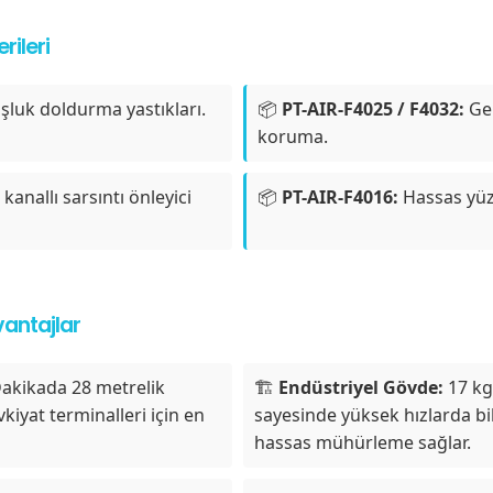
rileri
şluk doldurma yastıkları.
📦
PT-AIR-F4025 / F4032:
Gen
koruma.
kanallı sarsıntı önleyici
📦
PT-AIR-F4016:
Hassas yüze
antajlar
akikada 28 metrelik
🏗️
Endüstriyel Gövde:
17 kg 
vkiyat terminalleri için en
sayesinde yüksek hızlarda bil
hassas mühürleme sağlar.