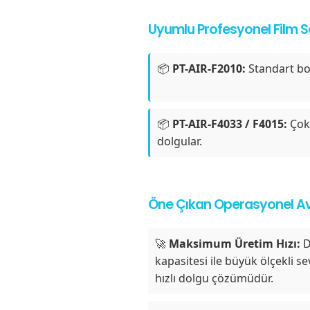
Uyumlu Profesyonel Film Se
📦
PT-AIR-F2010:
Standart bo
📦
PT-AIR-F4033 / F4015:
Çok 
dolgular.
Öne Çıkan Operasyonel Av
🚀
Maksimum Üretim Hızı:
D
kapasitesi ile büyük ölçekli se
hızlı dolgu çözümüdür.