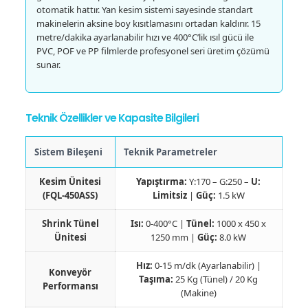
otomatik hattır. Yan kesim sistemi sayesinde standart
makinelerin aksine boy kısıtlamasını ortadan kaldırır. 15
metre/dakika ayarlanabilir hızı ve 400°C’lik ısıl gücü ile
PVC, POF ve PP filmlerde profesyonel seri üretim çözümü
sunar.
Teknik Özellikler ve Kapasite Bilgileri
Sistem Bileşeni
Teknik Parametreler
Kesim Ünitesi
Yapıştırma:
Y:170 – G:250 –
U:
(FQL-450ASS)
Limitsiz
|
Güç:
1.5 kW
Shrink Tünel
Isı:
0-400°C |
Tünel:
1000 x 450 x
Ünitesi
1250 mm |
Güç:
8.0 kW
Hız:
0-15 m/dk (Ayarlanabilir) |
Konveyör
Taşıma:
25 Kg (Tünel) / 20 Kg
Performansı
(Makine)