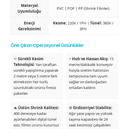
Materyal
PVC | POF | PP (Shrink Filmler)
Uyumluluğu
Enerji
Kesme:
220V / 1PH |
Tünel:
380V /
Gereksinimi
3PH
Öne Çıkan Operasyonel Üstünlükler
♾️
Sürekli Kesim
⚡
Hızlı ve Hassas Akış:
15
Teknolojisi:
Yan taraftan
metre/dakikalık konveyör
sürekli yapıştırma yaparak
hızıyla üretim hattınızın
2 metre veya 5 metre fark
temposuna tam uyum
etmeksizin her türlü
sağlar ve darboğazları
uzunluktaki ürünü firesiz
ortadan kaldırır.
paketler.
🔥
Üstün Shrink Kalitesi:
⚙️
Endüstriyel Stabilite:
400 dereceye kadar
Ağır şase yapısı ve yüksek
ayarlanabilen dijital tünel
taşıma kapasitesi ile 24
ısısı, filmin ürünü kusursuz
saat kesintisiz çalışabilen