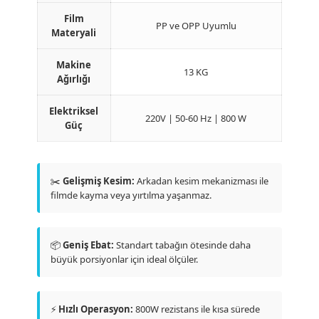
Film
PP ve OPP Uyumlu
Materyali
Makine
13 KG
Ağırlığı
Elektriksel
220V | 50-60 Hz | 800 W
Güç
✂️
Gelişmiş Kesim:
Arkadan kesim mekanizması ile
filmde kayma veya yırtılma yaşanmaz.
📦
Geniş Ebat:
Standart tabağın ötesinde daha
büyük porsiyonlar için ideal ölçüler.
⚡
Hızlı Operasyon:
800W rezistans ile kısa sürede