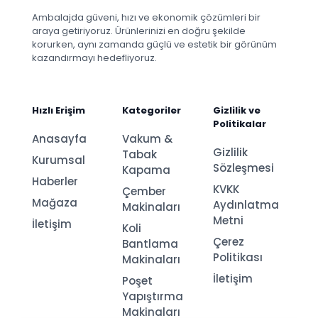
Ambalajda güveni, hızı ve ekonomik çözümleri bir
araya getiriyoruz. Ürünlerinizi en doğru şekilde
korurken, aynı zamanda güçlü ve estetik bir görünüm
kazandırmayı hedefliyoruz.
Hızlı Erişim
Kategoriler
Gizlilik ve
Politikalar
Anasayfa
Vakum &
Gizlilik
Tabak
Kurumsal
Sözleşmesi
Kapama
Haberler
KVKK
Çember
Mağaza
Aydınlatma
Makinaları
Metni
İletişim
Koli
Çerez
Bantlama
Politikası
Makinaları
İletişim
Poşet
Yapıştırma
Makinaları