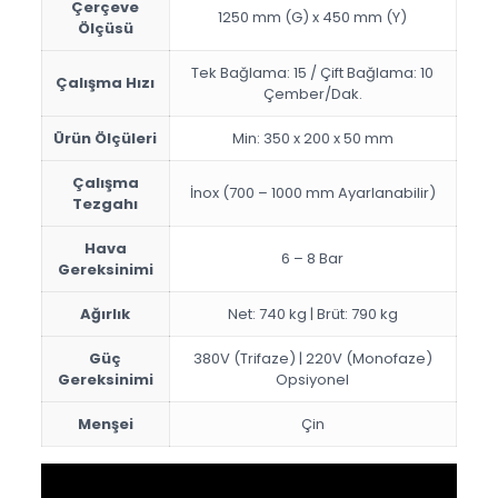
Çerçeve
1250 mm (G) x 450 mm (Y)
Ölçüsü
Tek Bağlama: 15 / Çift Bağlama: 10
Çalışma Hızı
Çember/Dak.
Ürün Ölçüleri
Min: 350 x 200 x 50 mm
Çalışma
İnox (700 – 1000 mm Ayarlanabilir)
Tezgahı
Hava
6 – 8 Bar
Gereksinimi
Ağırlık
Net: 740 kg | Brüt: 790 kg
Güç
380V (Trifaze) | 220V (Monofaze)
Gereksinimi
Opsiyonel
Menşei
Çin