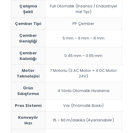
Çalışma
Full Otomatik (İnsansız / Endüstriyel
Şekli
Hat Tipi)
Çember Tipi
PP Çember
Çember
5 mm – 6 mm – 8 mm
Genişliği
Çember
0.45 mm – 0.55 mm
Kalınlığı
Motor
7 Motorlu (3 AC Motor + 4 DC Motor
Teknolojisi
24V)
Ürün
4 Yönlü Otomatik Hizalama
Sıkıştırma
Pres Sistemi
Var (Pnömatik Baskı)
Konveyör
15 – 60 m/dakika (Ayarlanabilir)
Hızı