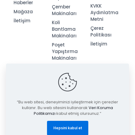
Haberler
KVKK
Çember
Mağaza
Aydınlatma
Makinaları
Metni
İletişim
Koli
Çerez
Bantlama
Politikası
Makinaları
İletişim
Poşet
Yapıştırma
Makinaları
Streç
Makinaları
“Bu web sitesi, deneyiminizi iyileştirmek için çerezler
kullanır. Bu web sitesini kullanarak
Veri Koruma
Politikamızı
kabul etmiş olursunuz.”
© 2026
Tugay Ambalaj
| Tüm Hakları Saklıdır.
Hepsini kabul et