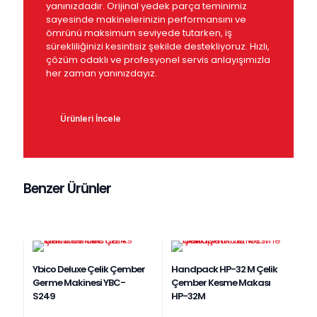
yanınızdadır. Orijinal yedek parça teminimiz
sayesinde makinelerinizin performansını ve
ömrünü maksimum seviyede tutarken, iş
sürekliliğinizi kesintisiz şekilde destekliyoruz. Hızlı,
çözüm odaklı ve profesyonel servis anlayışımızla
her zaman yanınızdayız.
Ürünleri İncele
Benzer Ürünler
Ybico Deluxe Çelik Çember
Handpack HP-32 M Çelik
Germe Makinesi YBC-
Çember Kesme Makası
S249
HP-32M