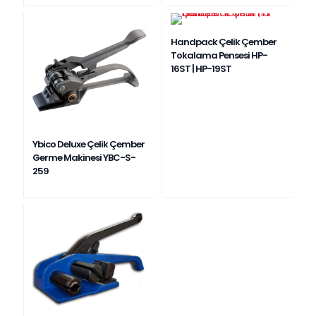
Handpack Çelik Çember
Tokalama Pensesi HP-
16ST | HP-19ST
Ybico Deluxe Çelik Çember
Germe Makinesi YBC-S-
259