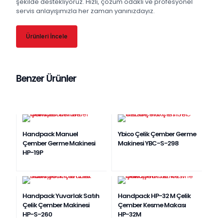
şekilde destekliyoruz. Hızlı, çözüm odaklı ve profesyonel
servis anlayışımızla her zaman yanınızdayız.
Ürünleri İncele
Benzer Ürünler
Handpack Manuel
Ybico Çelik Çember Germe
Çember Germe Makinesi
Makinesi YBC-S-298
HP-19P
Handpack Yuvarlak Satıh
Handpack HP-32 M Çelik
Çelik Çember Makinesi
Çember Kesme Makası
HP-S-260
HP-32M