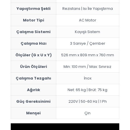
Yapıştırma Şekli
Rezistans | Isı İle Yapıştırma
Motor Tipi
AC Motor
Çalışma Sistemi
Kayışlı Sistem
Çalışma Hızı
3 Saniye / Çember
Ölçüler (G x U x Y)
526 mm x 809 mm x 760 mm
Ürün Ölçüleri
Min: 100 mm / Max: Sınırsız
Çalışma Tezgahı
İnox
Ağırlık
Net: 65 kg | Brüt: 75 kg
Güç Gereksinimi
220V | 50-60 Hz | 1 Ph
Menşei
Çin