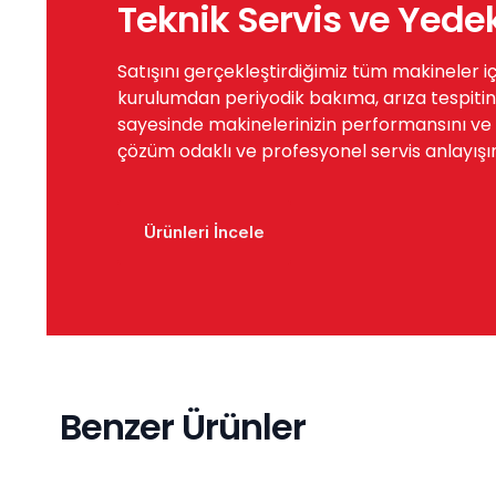
Teknik Servis ve Yede
Satışını gerçekleştirdiğimiz tüm makineler i
kurulumdan periyodik bakıma, arıza tespitin
sayesinde makinelerinizin performansını ve öm
çözüm odaklı ve profesyonel servis anlayışı
Ürünleri İncele
Benzer Ürünler