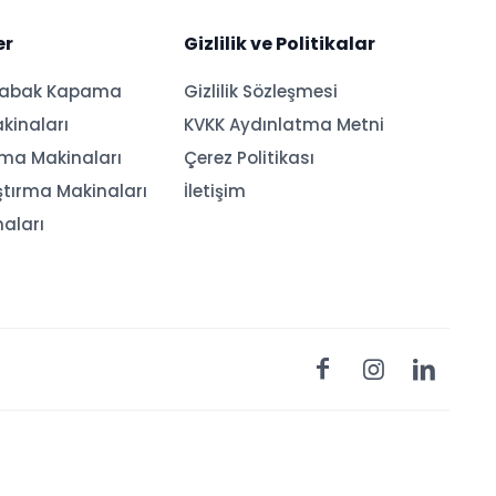
er
Gizlilik ve Politikalar
Tabak Kapama
Gizlilik Sözleşmesi
kinaları
KVKK Aydınlatma Metni
ama Makinaları
Çerez Politikası
ştırma Makinaları
İletişim
naları