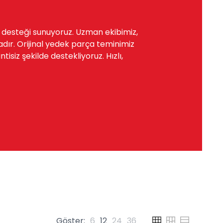
a desteği sunuyoruz. Uzman ekibimiz,
dır. Orijinal yedek parça teminimiz
siz şekilde destekliyoruz. Hızlı,
Göster:
6
12
24
36