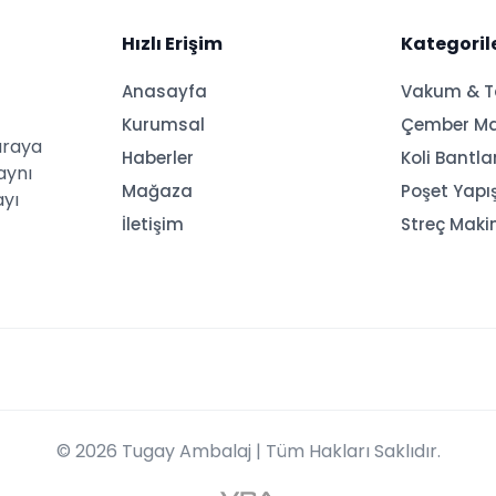
Hızlı Erişim
Kategoril
Anasayfa
Vakum & 
Kurumsal
Çember Ma
araya
Haberler
Koli Bantl
aynı
Mağaza
Poşet Yapı
ayı
İletişim
Streç Maki
© 2026
Tugay Ambalaj
| Tüm Hakları Saklıdır.