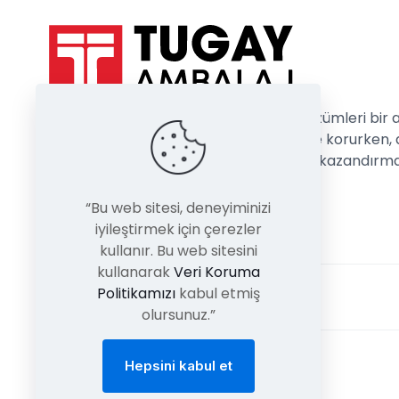
Ambalajda güveni, hızı ve ekonomik çözümleri bir 
getiriyoruz. Ürünlerinizi en doğru şekilde korurken, 
zamanda güçlü ve estetik bir görünüm kazandırm
hedefliyoruz.
“Bu web sitesi, deneyiminizi
iyileştirmek için çerezler
kullanır. Bu web sitesini
kullanarak
Veri Koruma
Politikamızı
kabul etmiş
olursunuz.”
Hepsini kabul et