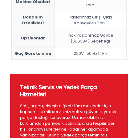
Makine Ölçüleri
mm
Donanım
Paslanmaz Giriş-Çıkış
Özellikleri
Konveyörü Dahil
İnox Paslanmaz Gövde
Opsiyonlar
(SUS304) Seçeneği
Güç Gereksinimi
220V | 50 Hz | 1 Ph
Teknik Servis ve Yedek Parça
Hizmetleri
Satışını gerçekleştirdiğimiz tüm makineler için
kapsamlı teknik servis hizmeti ve güvenilir yedek
parça desteği sunuyoruz. Uzman ekibimiz,
kurulumdan periyodik bakıma, arıza tespitinden
hızlı onarım süreçlerine kadar her aşamada
yanınızdadır. Orijinal yedek parça teminimiz