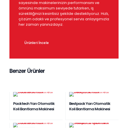
sayesinde makinelerinizin performansını ve
ömrünü maksimum seviyede tutarken, iş
sürekliliğinizi kesintisiz şekilde destekliyoruz. Hızlı,
çözüm odaklı ve profesyonel servis anlayışımızla
her zaman yanınızdayız.
Ürünleri İncele
Benzer Ürünler
Packtech Yarı Otomatik
Bestpack Yarı Otomatik
Koli Bantlama Makinesi
Koli Bantlama Makinesi