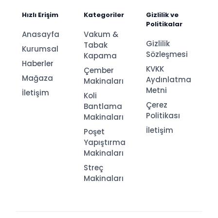
Hızlı Erişim
Kategoriler
Gizlilik ve
Politikalar
Anasayfa
Vakum &
Gizlilik
Tabak
Kurumsal
Sözleşmesi
Kapama
Haberler
KVKK
Çember
Mağaza
Aydınlatma
Makinaları
Metni
İletişim
Koli
Çerez
Bantlama
Politikası
Makinaları
İletişim
Poşet
Yapıştırma
Makinaları
Streç
Makinaları