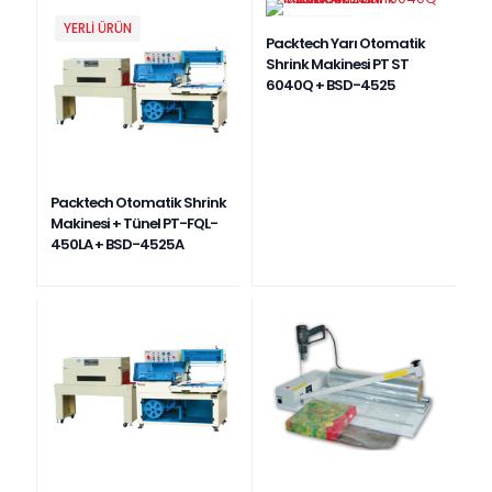
YERLI ÜRÜN
YENI ÜRÜN
Packtech Yarı Otomatik
Shrink Makinesi PT ST
6040Q + BSD-4525
Packtech Otomatik Shrink
Makinesi + Tünel PT-FQL-
450LA + BSD-4525A