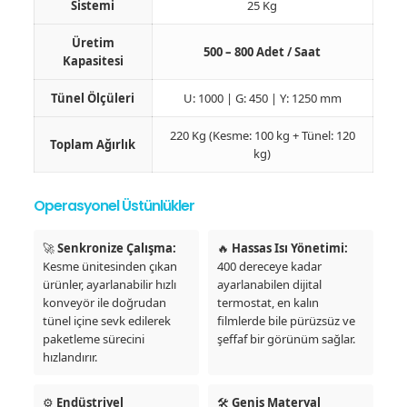
Sistemi
25 Kg
Üretim
500 – 800 Adet / Saat
Kapasitesi
Tünel Ölçüleri
U: 1000 | G: 450 | Y: 1250 mm
220 Kg (Kesme: 100 kg + Tünel: 120
Toplam Ağırlık
kg)
Operasyonel Üstünlükler
🚀
Senkronize Çalışma:
🔥
Hassas Isı Yönetimi:
Kesme ünitesinden çıkan
400 dereceye kadar
ürünler, ayarlanabilir hızlı
ayarlanabilen dijital
konveyör ile doğrudan
termostat, en kalın
tünel içine sevk edilerek
filmlerde bile pürüzsüz ve
paketleme sürecini
şeffaf bir görünüm sağlar.
hızlandırır.
⚙️
Endüstriyel
🛠️
Geniş Materyal