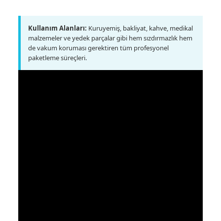
Kullanım Alanları:
Kuruyemiş, bakliyat, kahve, medikal
malzemeler ve yedek parçalar gibi hem sızdırmazlık hem
de vakum koruması gerektiren tüm profesyonel
paketleme süreçleri.