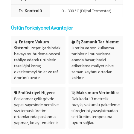
Isı Kontrolü
0 – 300 °C (Dijital Termostat)
Üstün Fonksiyonel Avantajlar
🌀
Entegre Vakum
🖨️
Eş Zamanlı Tarihleme:
Sistemi:
Poşet içerisindeki
Üretim ve son kullanma
havayı mühürleme öncesi
tarihlerini mühürleme
tahliye ederek ürünlerin
anında basar; harici
tazeliğini korur,
etiketleme maliyetini ve
oksitlenmeyi önler ve raf
zaman kaybını ortadan
ömrünü uzatır.
kaldırır.
🛡️
Endüstriyel Hijyen:
🚀
Maksimum Verimlilik:
Paslanmaz çelik gövde
Dakikada 13 metrelik
yapısı sayesinde nemli ve
hızıyla, vakumlu paketleme
sıvı temaslı üretim
süreçlerini yavaşlatmadan
ortamlarında paslanma
seri üretim temposuna
yapmaz, kolay temizlenir.
uyum sağlar.