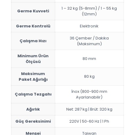
1 – 32 kg (5-8mm) / 1 – 55 kg
Germe Kuvveti
(12mm)
Germe Kontrolü
Elektronik
36 Çember / Dakika
Çalışma Hızı
(Maksimum)
Minimum Ürün
80 mm
Ölçüsü
Maksimum
80 kg
Paket Ağırlığı
İnox (800-900 mm
Çalışma Tezgahı
Ayarlanabilir)
Ağırlık
Net: 287 kg | Brüt: 320 kg
Güç Gereksinimi
220V | 50-60 Hz | 1 Ph
Menşei
Taiwan