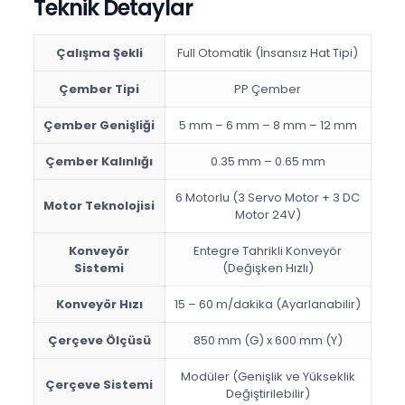
Teknik Detaylar
Çalışma Şekli
Full Otomatik (İnsansız Hat Tipi)
Çember Tipi
PP Çember
Çember Genişliği
5 mm – 6 mm – 8 mm – 12 mm
Çember Kalınlığı
0.35 mm – 0.65 mm
6 Motorlu (3 Servo Motor + 3 DC
Motor Teknolojisi
Motor 24V)
Konveyör
Entegre Tahrikli Konveyör
Sistemi
(Değişken Hızlı)
Konveyör Hızı
15 – 60 m/dakika (Ayarlanabilir)
Çerçeve Ölçüsü
850 mm (G) x 600 mm (Y)
Modüler (Genişlik ve Yükseklik
Çerçeve Sistemi
Değiştirilebilir)