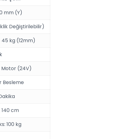
0 mm (Y)
ik Değiştirilebilir)
 – 45 kg (12mm)
k
C Motor (24V)
r Besleme
Dakika
x 140 cm
s: 100 kg