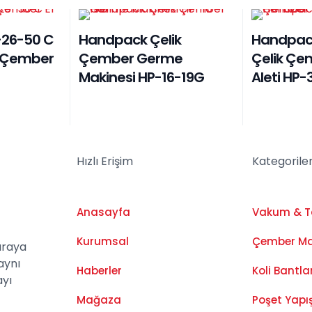
26-50 C
Handpack Çelik
Handpac
l Çember
Çember Germe
Çelik Çe
Makinesi HP-16-19G
Aleti HP-
Hızlı Erişim
Kategorile
Anasayfa
Vakum & 
Kurumsal
Çember Ma
araya
aynı
Haberler
Koli Bantl
ayı
Mağaza
Poşet Yapı