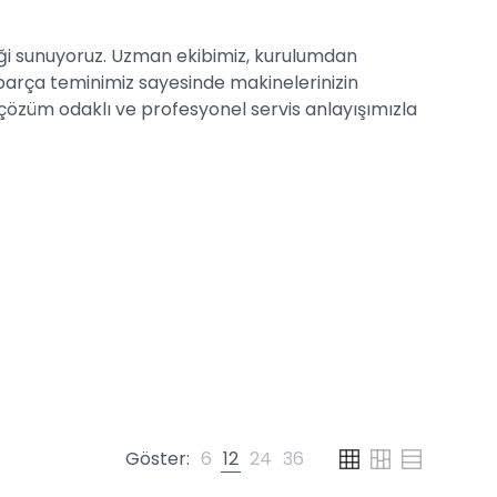
teği sunuyoruz. Uzman ekibimiz, kurulumdan
 parça teminimiz sayesinde makinelerinizin
, çözüm odaklı ve profesyonel servis anlayışımızla
Göster:
6
12
24
36