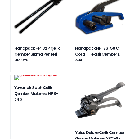
Handpack HP-32 P Çelik
Handpack HP-26-50 C
Çember Sıkma Pensesi
Cord – Tekstil Çember El
HP-32P
Aleti
Yuvarlak Satıh Çelik
Çember Makinesi HP S-
240
Ybico Deluxe Çelik Çember
Germe Makinesi YBC-S-