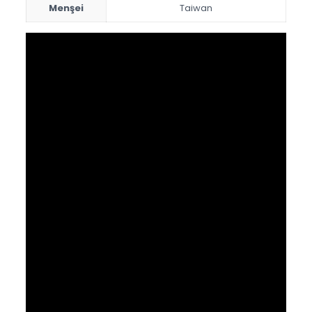
Menşei
Taiwan