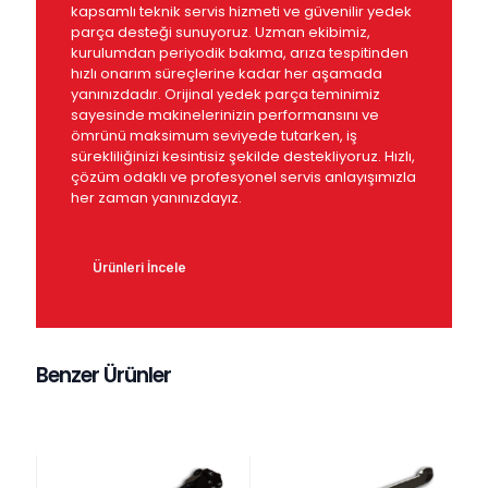
kapsamlı teknik servis hizmeti ve güvenilir yedek
parça desteği sunuyoruz. Uzman ekibimiz,
kurulumdan periyodik bakıma, arıza tespitinden
hızlı onarım süreçlerine kadar her aşamada
yanınızdadır. Orijinal yedek parça teminimiz
sayesinde makinelerinizin performansını ve
ömrünü maksimum seviyede tutarken, iş
sürekliliğinizi kesintisiz şekilde destekliyoruz. Hızlı,
çözüm odaklı ve profesyonel servis anlayışımızla
her zaman yanınızdayız.
Ürünleri İncele
Benzer Ürünler