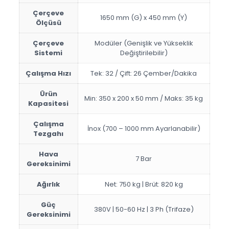
Çerçeve
1650 mm (G) x 450 mm (Y)
Ölçüsü
Çerçeve
Modüler (Genişlik ve Yükseklik
Sistemi
Değiştirilebilir)
Çalışma Hızı
Tek: 32 / Çift: 26 Çember/Dakika
Ürün
Min: 350 x 200 x 50 mm / Maks: 35 kg
Kapasitesi
Çalışma
İnox (700 – 1000 mm Ayarlanabilir)
Tezgahı
Hava
7 Bar
Gereksinimi
Ağırlık
Net: 750 kg | Brüt: 820 kg
Güç
380V | 50-60 Hz | 3 Ph (Trifaze)
Gereksinimi