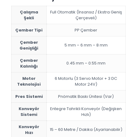
Çalışma
Full Otomatik (İnsansız / Ekstra Geniş
Şekli
Çerçeveli)
Çember Tipi
PP Çember
Çember
5 mm – 6 mm – 8 mm
Genişliği
Çember
0.45 mm – 0.55 mm
Kalınlığı
Motor
6 Motorlu (3 Servo Motor + 3 DC
Teknolojisi
Motor 24V)
Pres Sistemi
Pnömatik Baskı Ünitesi (Var)
Konveyör
Entegre Tahrikli Konveyör (Değişken
Sistemi
Hızlı)
Konveyör
15 – 60 Metre / Dakika (Ayarlanabilir)
Hızı