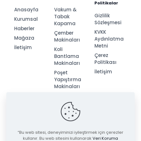
Politikalar
Anasayfa
Vakum &
Gizlilik
Tabak
Kurumsal
Sözleşmesi
Kapama
Haberler
KVKK
Çember
Mağaza
Aydınlatma
Makinaları
Metni
İletişim
Koli
Çerez
Bantlama
Politikası
Makinaları
İletişim
Poşet
Yapıştırma
Makinaları
Streç
Makinaları
“Bu web sitesi, deneyiminizi iyileştirmek için çerezler
kullanır. Bu web sitesini kullanarak
Veri Koruma