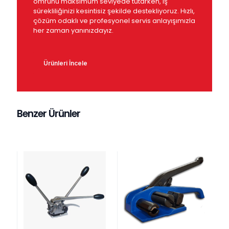
ömrünü maksimum seviyede tutarken, iş
sürekliliğinizi kesintisiz şekilde destekliyoruz. Hızlı,
çözüm odaklı ve profesyonel servis anlayışımızla
her zaman yanınızdayız.
Ürünleri İncele
Benzer Ürünler