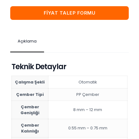
FİYAT TALEP FORMU
Açıklama
Teknik Detaylar
Çalışma Şekli
Otomatik
Çember Tipi
PP Çember
Çember
8 mm – 12 mm
Genişliği
Çember
0.55 mm – 0.75 mm
Kalınlığı