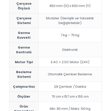
Çerçeve
850 mm (G) x 600 mm (Y)
Ölçüsü
Çerçeve
Modüler (Genişlik ve Yükseklik
Sistemi
Değiştirilebilir)
Germe
7 kg – 70 kg
Kuvveti
Germe
Elektronik
Kontrolü
Motor Tipi
3 AC + 2 DC Motor (24V)
Besleme
Otomatik Çember Besleme
Sistemi
Çalışma Hızı
29 Çember / Dakika
Ölçüler
70 cm x 157 cm x 155 cm
Ürün
Min: 80 mm / Maks: 100 kg