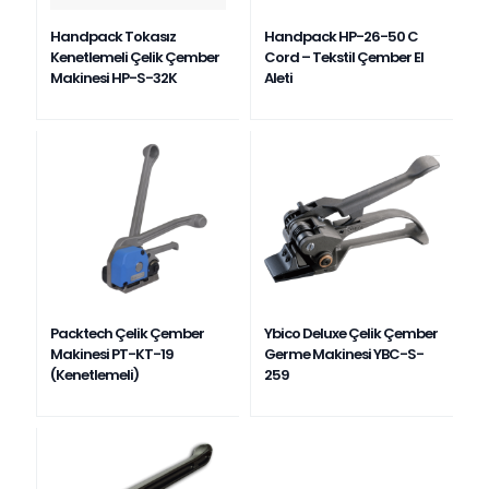
Handpack Tokasız
Handpack HP-26-50 C
Kenetlemeli Çelik Çember
Cord – Tekstil Çember El
Makinesi HP-S-32K
Aleti
Packtech Çelik Çember
Ybico Deluxe Çelik Çember
Makinesi PT-KT-19
Germe Makinesi YBC-S-
(Kenetlemeli)
259