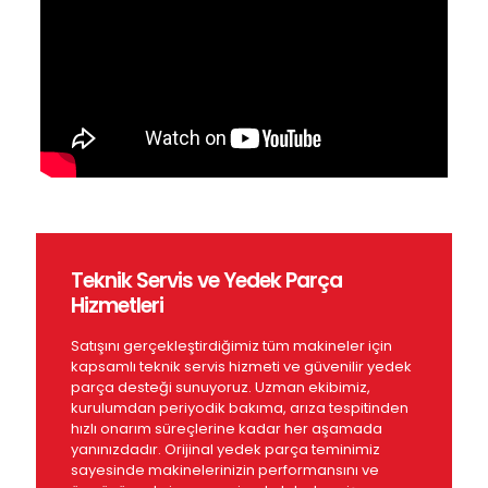
Teknik Servis ve Yedek Parça
Hizmetleri
Satışını gerçekleştirdiğimiz tüm makineler için
kapsamlı teknik servis hizmeti ve güvenilir yedek
parça desteği sunuyoruz. Uzman ekibimiz,
kurulumdan periyodik bakıma, arıza tespitinden
hızlı onarım süreçlerine kadar her aşamada
yanınızdadır. Orijinal yedek parça teminimiz
sayesinde makinelerinizin performansını ve