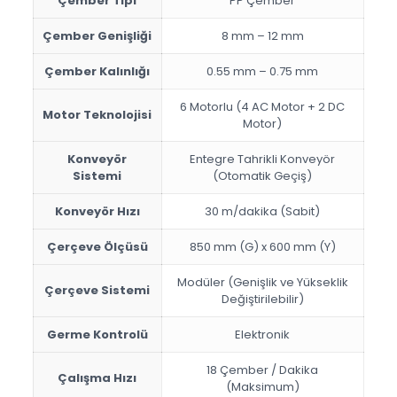
Çember Tipi
PP Çember
Çember Genişliği
8 mm – 12 mm
Çember Kalınlığı
0.55 mm – 0.75 mm
6 Motorlu (4 AC Motor + 2 DC
Motor Teknolojisi
Motor)
Konveyör
Entegre Tahrikli Konveyör
Sistemi
(Otomatik Geçiş)
Konveyör Hızı
30 m/dakika (Sabit)
Çerçeve Ölçüsü
850 mm (G) x 600 mm (Y)
Modüler (Genişlik ve Yükseklik
Çerçeve Sistemi
Değiştirilebilir)
Germe Kontrolü
Elektronik
18 Çember / Dakika
Çalışma Hızı
(Maksimum)