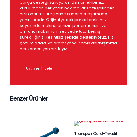
parça desteği sunuyoruz. Uzman ekibimiz,
kurulumdan periyodik bakıma, arıza tespitinden
hızlı onarım süreçlerine kadar her aşamada
yanınızdadır. Orijinal yedek parça teminimiz
sayesinde makinelerinizin performansını ve
ömrünü maksimum seviyede tutarken, iş
sürekliliğinizi kesintisiz şekilde destekliyoruz. Hızlı,
çözüm odaklı ve profesyonel servis anlayışımızla
her zaman yanınızdayız.
Ürünleri İncele
Benzer Ürünler
Transpak Cord-Tekstil