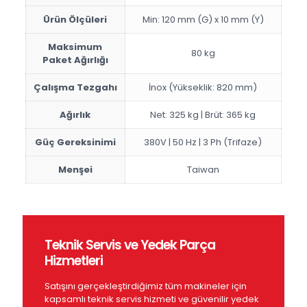
Ürün Ölçüleri
Min: 120 mm (G) x 10 mm (Y)
Maksimum
80 kg
Paket Ağırlığı
Çalışma Tezgahı
İnox (Yükseklik: 820 mm)
Ağırlık
Net: 325 kg | Brüt: 365 kg
Güç Gereksinimi
380V | 50 Hz | 3 Ph (Trifaze)
Menşei
Taiwan
Teknik Servis ve Yedek Parça
Hizmetleri
Satışını gerçekleştirdiğimiz tüm makineler için
kapsamlı teknik servis hizmeti ve güvenilir yedek