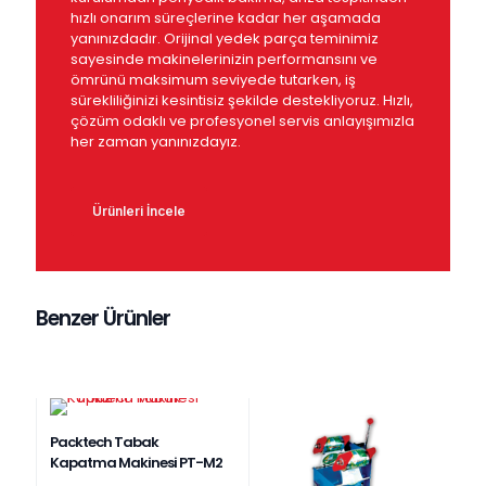
hızlı onarım süreçlerine kadar her aşamada
yanınızdadır. Orijinal yedek parça teminimiz
sayesinde makinelerinizin performansını ve
ömrünü maksimum seviyede tutarken, iş
sürekliliğinizi kesintisiz şekilde destekliyoruz. Hızlı,
çözüm odaklı ve profesyonel servis anlayışımızla
her zaman yanınızdayız.
Ürünleri İncele
Benzer Ürünler
Packtech Tabak
Kapatma Makinesi PT-M2