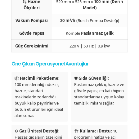
İç Hazne
520 mm x 525 mm x
100 mm (Derin
Ölçüleri
Model)
Vakum Pompası
20 m³/h
(Busch Pompa Desteği)
Gövde Yapısı
Komple
Paslanmaz Çelik
Güç Gereksinimi
220 V | 50 Hz | 0.9 kW
Öne Çıkan Operasyonel Avantajlar
📦
Hacimli Paketleme:
🛡️
Gıda Güvenliği:
100 mm derinliğindeki iç
Paslanmaz çelik iç hazne ve
hazne, standart
gövde yapısı, en katı hijyen
makinelerin zorlandığı
standartlarına uygun kolay
büyük kalıp peynirler ve
temizlik imkanı sağlar.
bütün et ürünleri için ideal
alan sunar.
⚙️
Gaz Ünitesi Desteği:
🏗️
Kullanıcı Dostu:
10
Hassas gıdaların tazeliğini
programlı hafıza ve acil