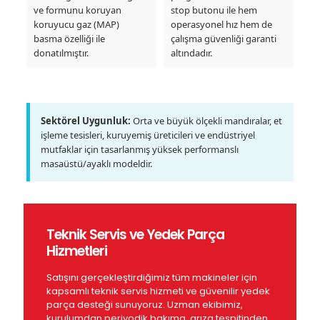
ve formunu koruyan
stop butonu ile hem
koruyucu gaz (MAP)
operasyonel hız hem de
basma özelliği ile
çalışma güvenliği garanti
donatılmıştır.
altındadır.
Sektörel Uygunluk:
Orta ve büyük ölçekli mandıralar, et
işleme tesisleri, kuruyemiş üreticileri ve endüstriyel
mutfaklar için tasarlanmış yüksek performanslı
masaüstü/ayaklı modeldir.
Teknik Servis ve Yedek Parça
Hizmetleri
Satışını gerçekleştirdiğimiz tüm makineler için
kapsamlı teknik servis hizmeti ve güvenilir yedek
parça desteği sunuyoruz. Uzman ekibimiz,
kurulumdan periyodik bakıma, arıza tespitinden