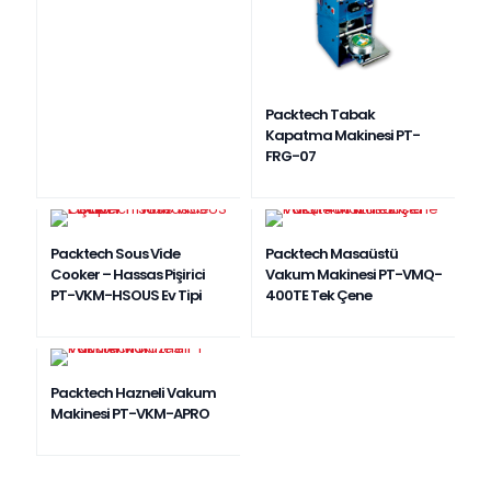
Packtech Tabak
Kapatma Makinesi PT-
FRG-07
Packtech Sous Vide
Packtech Masaüstü
Cooker – Hassas Pişirici
Vakum Makinesi PT-VMQ-
PT-VKM-HSOUS Ev Tipi
400TE Tek Çene
Packtech Hazneli Vakum
Makinesi PT-VKM-APRO