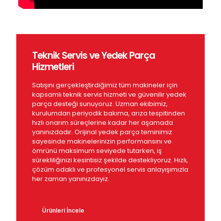
Teknik Servis ve Yedek Parça
Hizmetleri
Satışını gerçekleştirdiğimiz tüm makineler için
kapsamlı teknik servis hizmeti ve güvenilir yedek
parça desteği sunuyoruz. Uzman ekibimiz,
kurulumdan periyodik bakıma, arıza tespitinden
hızlı onarım süreçlerine kadar her aşamada
yanınızdadır. Orijinal yedek parça teminimiz
sayesinde makinelerinizin performansını ve
ömrünü maksimum seviyede tutarken, iş
sürekliliğinizi kesintisiz şekilde destekliyoruz. Hızlı,
çözüm odaklı ve profesyonel servis anlayışımızla
her zaman yanınızdayız.
Ürünleri İncele