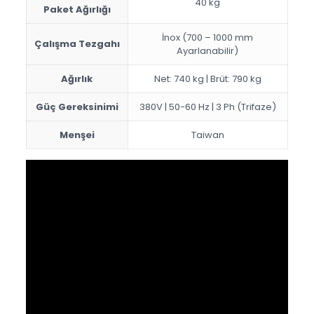
40 kg
Paket Ağırlığı
İnox (700 – 1000 mm
Çalışma Tezgahı
Ayarlanabilir)
Ağırlık
Net: 740 kg | Brüt: 790 kg
Güç Gereksinimi
380V | 50-60 Hz | 3 Ph (Trifaze)
Menşei
Taiwan