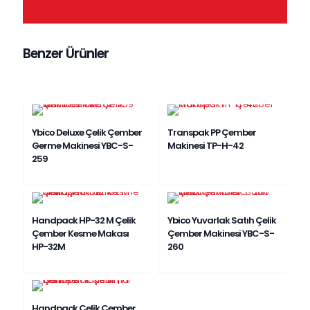
Benzer Ürünler
Ybico Deluxe Çelik Çember
Transpak PP Çember
Germe Makinesi YBC-S-
Makinesi TP-H-42
259
Handpack HP-32 M Çelik
Ybico Yuvarlak Satıh Çelik
Çember Kesme Makası
Çember Makinesi YBC-S-
HP-32M
260
Handpack Çelik Çember