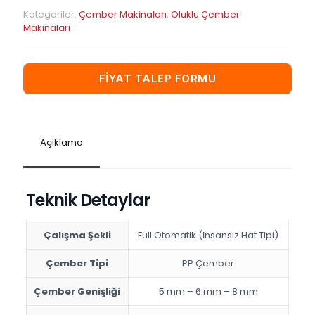
Kategoriler:
Çember Makinaları
,
Oluklu Çember
Makinaları
FİYAT TALEP FORMU
Açıklama
Teknik Detaylar
Çalışma Şekli
Full Otomatik (İnsansız Hat Tipi)
Çember Tipi
PP Çember
Çember Genişliği
5 mm – 6 mm – 8 mm