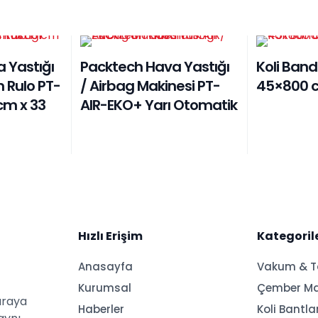
 Yastığı
Packtech Hava Yastığı
Koli Ban
m Rulo PT-
/ Airbag Makinesi PT-
45×800 
cm x 33
AIR-EKO+ Yarı Otomatik
Hızlı Erişim
Kategoril
Anasayfa
Vakum & 
Kurumsal
Çember Ma
araya
Haberler
Koli Bantl