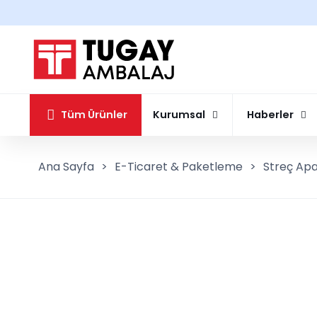
Tüm Ürünler
Kurumsal
Haberler
Ana Sayfa
>
E-Ticaret & Paketleme
>
Streç Apar