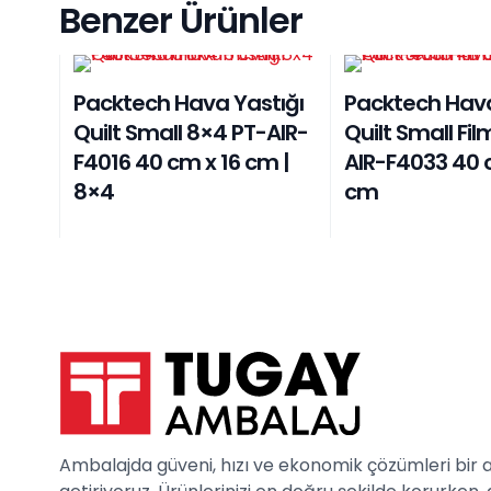
Benzer Ürünler
Packtech Hava Yastığı
Packtech Hava
Quilt Small 8×4 PT-AIR-
Quilt Small Fil
F4016 40 cm x 16 cm |
AIR-F4033 40 
8×4
cm
Ambalajda güveni, hızı ve ekonomik çözümleri bir 