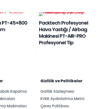
dı PT-45×800
Packtech Profesyonel
cm
Hava Yastığı / Airbag
Makinesi PT-AIR-PRO
Profesyonel Tip
er
Gizlilik ve Politikalar
Tabak Kapama
Gizlilik Sözleşmesi
kinaları
KVKK Aydınlatma Metni
ama Makinaları
Çerez Politikası