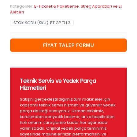
Kategoriler:
E-Ticaret & Paketleme
,
Streç Aparatları ve El
Aletleri
STOK KODU (SKU):
PT GP TH 2
FİYAT TALEP FORMU
Teknik Servis ve Yedek Parça
Hizmetleri
Satışını gerçekleştirdiğimiz tüm makineler için
kapsamlı teknik servis hizmeti ve güvenilir yedek
parça desteği sunuyoruz. Uzman ekibimiz,
kurulumdan periyodik bakıma, arıza tespitinden
hızlı onarım süreçlerine kadar her aşamada
yanınızdadır. Orijinal yedek parça teminimiz
sayesinde makinelerinizin performansını ve