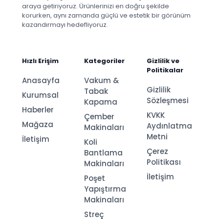
araya getiriyoruz. Ürünlerinizi en doğru şekilde
korurken, aynı zamanda güçlü ve estetik bir görünüm
kazandırmayı hedefliyoruz.
Hızlı Erişim
Kategoriler
Gizlilik ve
Politikalar
Anasayfa
Vakum &
Gizlilik
Tabak
Kurumsal
Sözleşmesi
Kapama
Haberler
KVKK
Çember
Mağaza
Aydınlatma
Makinaları
Metni
İletişim
Koli
Çerez
Bantlama
Politikası
Makinaları
İletişim
Poşet
Yapıştırma
Makinaları
Streç