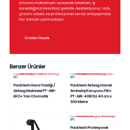
ömrünü maksimum seviyede tutarken, iş
sürekliliğinizi kesintisiz şekilde destekliyoruz. Hızlı,
çözüm odaklı ve profesyonel servis anlayışımızla
her zaman yanınızdayız.
Ürünleri İncele
Benzer Ürünler
Packtech Hava Yastığı /
Packtech Airbag Havalı
Airbag Makinesi PT-AIR-
Ambalaj Koruyucu Film
EKO+ Yarı Otomatik
PT-AIR-40ROLL 40 cm x
300 Metre
Packtech Profesyonel