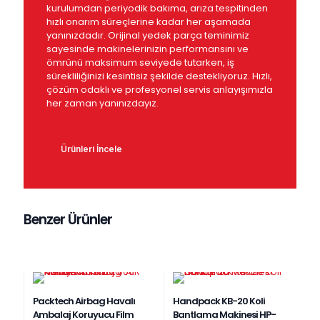
kurulumdan periyodik bakıma, arıza tespitinden
hızlı onarım süreçlerine kadar her aşamada
yanınızdadır. Orijinal yedek parça teminimiz
sayesinde makinelerinizin performansını ve
ömrünü maksimum seviyede tutarken, iş
sürekliliğinizi kesintisiz şekilde destekliyoruz. Hızlı,
çözüm odaklı ve profesyonel servis anlayışımızla
her zaman yanınızdayız.
Ürünleri İncele
Benzer Ürünler
Packtech Airbag Havalı
Handpack KB-20 Koli
Ambalaj Koruyucu Film
Bantlama Makinesi HP-