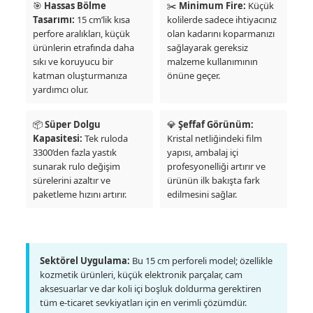
🎯
Hassas Bölme
✂️
Minimum Fire:
Küçük
Tasarımı:
15 cm’lik kısa
kolilerde sadece ihtiyacınız
perfore aralıkları, küçük
olan kadarını koparmanızı
ürünlerin etrafında daha
sağlayarak gereksiz
sıkı ve koruyucu bir
malzeme kullanımının
katman oluşturmanıza
önüne geçer.
yardımcı olur.
📦
Süper Dolgu
💎
Şeffaf Görünüm:
Kapasitesi:
Tek ruloda
Kristal netliğindeki film
3300’den fazla yastık
yapısı, ambalaj içi
sunarak rulo değişim
profesyonelliği artırır ve
sürelerini azaltır ve
ürünün ilk bakışta fark
paketleme hızını artırır.
edilmesini sağlar.
Sektörel Uygulama:
Bu 15 cm perforeli model; özellikle
kozmetik ürünleri, küçük elektronik parçalar, cam
aksesuarlar ve dar koli içi boşluk doldurma gerektiren
tüm e-ticaret sevkiyatları için en verimli çözümdür.