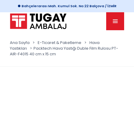
● Bahçelerarası Mah. Kumul Sok. No:22 Balçova / İZMİR
Ana Sayfa
>
E-Ticaret & Paketleme
>
Hava
Yastıkları
>
Packtech Hava Yastığı Duble Film Rulosu PT-
AIR-F4015 40 cm x 15 cm