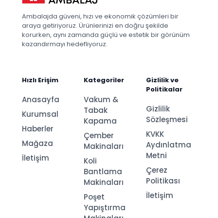
Ambalajda güveni, hızı ve ekonomik çözümleri bir
araya getiriyoruz. Ürünlerinizi en doğru şekilde
korurken, aynı zamanda güçlü ve estetik bir görünüm
kazandırmayı hedefliyoruz.
Hızlı Erişim
Kategoriler
Gizlilik ve
Politikalar
Anasayfa
Vakum &
Gizlilik
Tabak
Kurumsal
Sözleşmesi
Kapama
Haberler
KVKK
Çember
Mağaza
Aydınlatma
Makinaları
Metni
İletişim
Koli
Çerez
Bantlama
Politikası
Makinaları
İletişim
Poşet
Yapıştırma