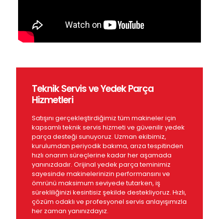
Teknik Servis ve Yedek Parça
Hizmetleri
Satışını gerçekleştirdiğimiz tüm makineler için
kapsamlı teknik servis hizmeti ve güvenilir yedek
parça desteği sunuyoruz. Uzman ekibimiz,
kurulumdan periyodik bakıma, arıza tespitinden
hızlı onarım süreçlerine kadar her aşamada
yanınızdadır. Orijinal yedek parça teminimiz
sayesinde makinelerinizin performansını ve
ömrünü maksimum seviyede tutarken, iş
sürekliliğinizi kesintisiz şekilde destekliyoruz. Hızlı,
çözüm odaklı ve profesyonel servis anlayışımızla
her zaman yanınızdayız.