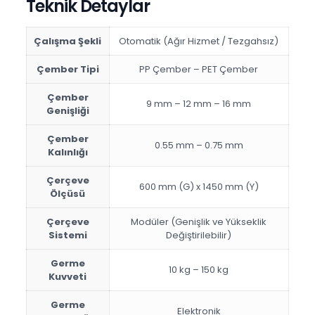
Teknik Detaylar
Çalışma Şekli
Otomatik (Ağır Hizmet / Tezgahsız)
Çember Tipi
PP Çember – PET Çember
Çember
9 mm – 12 mm – 16 mm
Genişliği
Çember
0.55 mm – 0.75 mm
Kalınlığı
Çerçeve
600 mm (G) x 1450 mm (Y)
Ölçüsü
Çerçeve
Modüler (Genişlik ve Yükseklik
Sistemi
Değiştirilebilir)
Germe
10 kg – 150 kg
Kuvveti
Germe
Elektronik