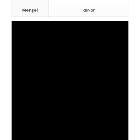
Menşei
Taiwan