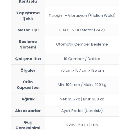
Kontrolü
Yapıştırma
Titreşim – Vibrasyon (Friction Weld)
Şekli
Motor Tipi
3 AC + 2 DC Motor (24V)
Besleme
Otomatik Çember Besleme
Sistemi
Çalışma Hızı
10 Çember / Dakika
Ölçüler
70 cm x 157 cm x 185 cm
Ürün
Min: 100 mm / Maks: 100 kg
Kapasitesi
Ağırlık
Net: 355 kg | Brüt: 380 kg
Aksesuarlar
Ayak Pedalı (Ücretsiz)
Güç
220V | 50 Hz | 1 Ph
Gereksinimi