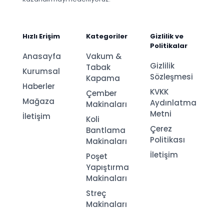
Hızlı Erişim
Kategoriler
Gizlilik ve
Politikalar
Anasayfa
Vakum &
Gizlilik
Tabak
Kurumsal
Sözleşmesi
Kapama
Haberler
KVKK
Çember
Mağaza
Aydınlatma
Makinaları
Metni
İletişim
Koli
Çerez
Bantlama
Politikası
Makinaları
İletişim
Poşet
Yapıştırma
Makinaları
Streç
Makinaları