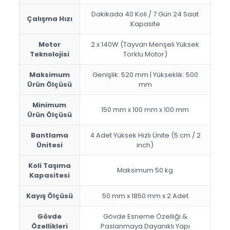
Dakikada 40 Koli / 7 Gün 24 Saat
Çalışma Hızı
Kapasite
Motor
2 x 140W (Tayvan Menşeli Yüksek
Teknolojisi
Torklu Motor)
Maksimum
Genişlik: 520 mm | Yükseklik: 500
Ürün Ölçüsü
mm
Minimum
150 mm x 100 mm x 100 mm
Ürün Ölçüsü
Bantlama
4 Adet Yüksek Hızlı Ünite (5 cm / 2
Ünitesi
inch)
Koli Taşıma
Maksimum 50 kg
Kapasitesi
Kayış Ölçüsü
50 mm x 1850 mm x 2 Adet
Gövde
Gövde Esneme Özelliği &
Özellikleri
Paslanmaya Dayanıklı Yapı