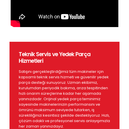
Teknik Servis ve Yedek Parça
Hizmetleri
Satışını gerçekleştirdiğimiz tüm makineler için
kapsamlı teknik servis hizmeti ve güvenilir yedek
parça desteği sunuyoruz. Uzman ekibimiz,
kurulumdan periyodik bakıma, arıza tespitinden
hızlı onarım süreçlerine kadar her aşamada
yanınızdadır. Orijinal yedek parça teminimiz
sayesinde makinelerinizin performansını ve
ömrünü maksimum seviyede tutarken, iş
sürekliliğinizi kesintisiz şekilde destekliyoruz. Hızlı,
çözüm odaklı ve profesyonel servis anlayışımızla
her zaman yanınızdayız.