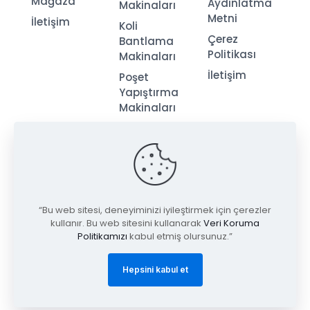
Mağaza
Aydınlatma
Makinaları
Metni
İletişim
Koli
Çerez
Bantlama
Politikası
Makinaları
İletişim
Poşet
Yapıştırma
Makinaları
Streç
Makinaları
“Bu web sitesi, deneyiminizi iyileştirmek için çerezler
kullanır. Bu web sitesini kullanarak
Veri Koruma
Politikamızı
kabul etmiş olursunuz.”
© 2026
Tugay Ambalaj
| Tüm Hakları Saklıdır.
Hepsini kabul et